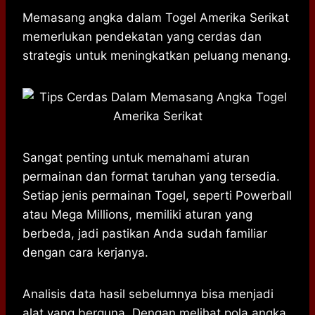
h
a
e
e
k
i
a
c
s
l
y
n
Memasang angka dalam Togel Amerika Serikat
t
e
s
e
p
e
memerlukan pendekatan yang cerdas dan
s
b
e
g
e
strategis untuk meningkatkan peluang menang.
A
o
n
r
p
o
g
a
p
k
e
m
r
Sangat penting untuk memahami aturan
permainan dan format taruhan yang tersedia.
Setiap jenis permainan Togel, seperti Powerball
atau Mega Millions, memiliki aturan yang
berbeda, jadi pastikan Anda sudah familiar
dengan cara kerjanya.
Analisis data hasil sebelumnya bisa menjadi
alat yang berguna. Dengan melihat pola angka