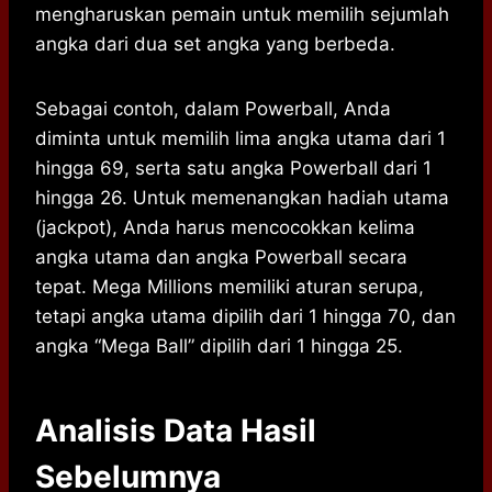
mengharuskan pemain untuk memilih sejumlah
angka dari dua set angka yang berbeda.
Sebagai contoh, dalam Powerball, Anda
diminta untuk memilih lima angka utama dari 1
hingga 69, serta satu angka Powerball dari 1
hingga 26. Untuk memenangkan hadiah utama
(jackpot), Anda harus mencocokkan kelima
angka utama dan angka Powerball secara
tepat. Mega Millions memiliki aturan serupa,
tetapi angka utama dipilih dari 1 hingga 70, dan
angka “Mega Ball” dipilih dari 1 hingga 25.
Analisis Data Hasil
Sebelumnya