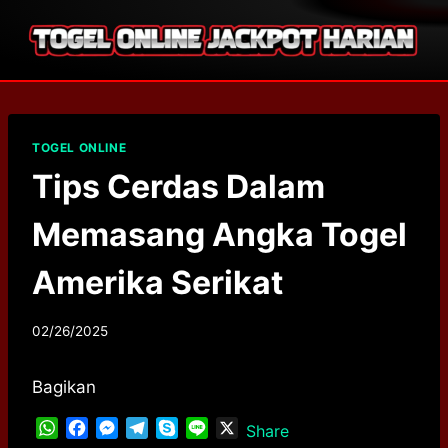
Skip
to
content
TOGEL ONLINE
Tips Cerdas Dalam
Memasang Angka Togel
Amerika Serikat
02/26/2025
Bagikan
W
F
M
T
S
L
X
Share