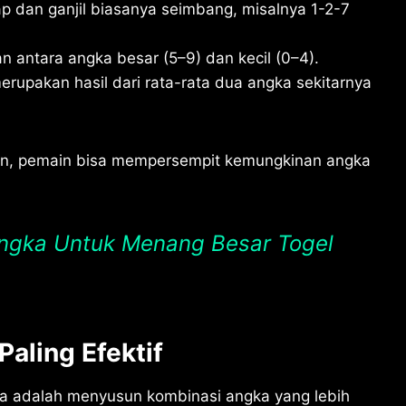
p dan ganjil biasanya seimbang, misalnya 1-2-7
n antara angka besar (5–9) dan kecil (0–4).
rupakan hasil dari rata-rata dua angka sekitarnya
sten, pemain bisa mempersempit kemungkinan angka
Angka Untuk Menang Besar Togel
aling Efektif
ya adalah menyusun kombinasi angka yang lebih