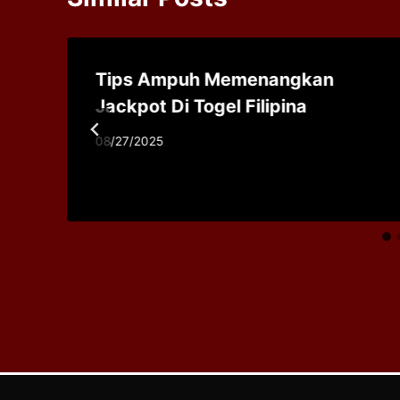
Tips Ampuh Memenangkan
Jackpot Di Togel Filipina
08/27/2025