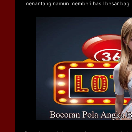
t
e
s
e
p
e
menantang namun memberi hasil besar bagi p
s
b
e
g
e
A
o
n
r
p
o
g
a
p
k
e
m
r