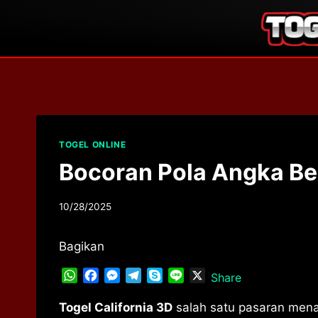
Skip
to
content
TOGEL ONLINE
Bocoran Pola Angka Ber
10/28/2025
Bagikan
W
F
M
T
S
L
X
Share
h
a
e
e
k
i
a
c
s
l
y
n
Togel California 3D
salah satu pasaran mena