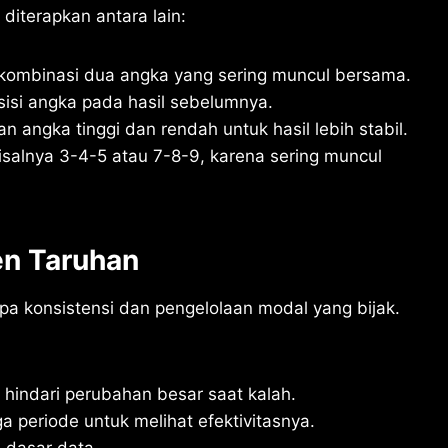
diterapkan antara lain:
 kombinasi dua angka yang sering muncul bersama.
sisi angka pada hasil sebelumnya.
angka tinggi dan rendah untuk hasil lebih stabil.
isalnya 3-4-5 atau 7-8-9, karena sering muncul
en Taruhan
npa konsistensi dan pengelolaan modal yang bijak.
hindari perubahan besar saat kalah.
ga periode untuk melihat efektivitasnya.