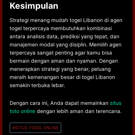
Kesimpulan
Strategi menang mudah togel Libanon di agen
togel terpercaya membutuhkan kombinasi
antara analisis data, prediksi yang tepat, dan
manajemen modal yang disiplin. Memilih agen
terpercaya sangat penting agar kamu bisa
bermain dengan aman dan nyaman. Dengan
menerapkan strategi yang benar, peluang
meraih kemenangan besar di togel Libanon
semakin terbuka lebar.
Dengan cara ini, Anda dapat memainkan
situs
toto online
dengan lebih aman dan terencana.
Post
#
SITUS TOGEL ONLINE
Tags: