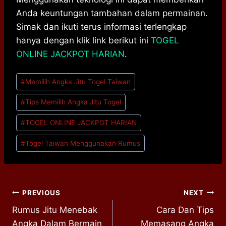
Anda keuntungan tambahan dalam permainan.
Simak dan ikuti terus informasi terlengkap
hanya dengan klik link berikut ini
TOGEL
ONLINE JACKPOT HARIAN
.
Post
#
Memilih Angka Jitu Togel Taiwan
Tags:
#
Tips Memilih Angka Jitu Togel
#
TOGEL ONLINE JACKPOT HARIAN
#
Togel Taiwan Menggunakan Rumus
Post
PREVIOUS
NEXT
Rumus Jitu Menebak
Cara Dan Tips
navigation
Angka Dalam Bermain
Memasang Angka