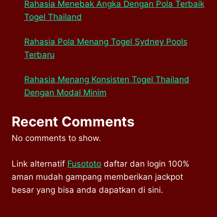
Rahasia Menebak Angka Dengan Pola Terbaik
Togel Thailand
Rahasia Pola Menang Togel Sydney Pools
Terbaru
Rahasia Menang Konsisten Togel Thailand
Dengan Modal Minim
Recent Comments
No comments to show.
Link alternatif
Fusototo
daftar dan login 100%
aman mudah gampang memberikan jackpot
besar yang bisa anda dapatkan di sini.