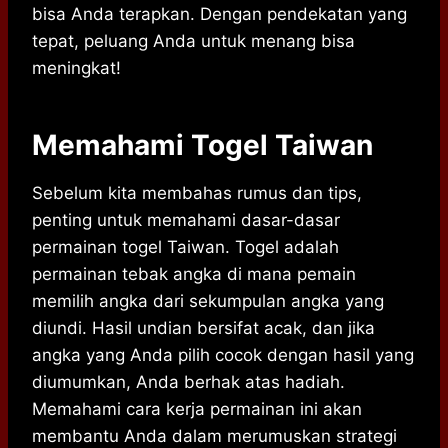
bisa Anda terapkan. Dengan pendekatan yang
tepat, peluang Anda untuk menang bisa
meningkat!
Memahami Togel Taiwan
Sebelum kita membahas rumus dan tips,
penting untuk memahami dasar-dasar
permainan togel Taiwan. Togel adalah
permainan tebak angka di mana pemain
memilih angka dari sekumpulan angka yang
diundi. Hasil undian bersifat acak, dan jika
angka yang Anda pilih cocok dengan hasil yang
diumumkan, Anda berhak atas hadiah.
Memahami cara kerja permainan ini akan
membantu Anda dalam merumuskan strategi