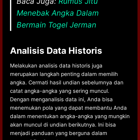
Baca Juga:
Rumus Jitu
Menebak Angka Dalam
Bermain Togel Jerman
Analisis Data Historis
Melakukan analisis data historis juga
merupakan langkah penting dalam memilih
angka. Cermati hasil undian sebelumnya dan
catat angka-angka yang sering muncul.
Dengan menganalisis data ini, Anda bisa
menemukan pola yang dapat membantu Anda
dalam menentukan angka-angka yang mungkin
akan muncul di undian berikutnya. Ini bisa
menjadi panduan yang berguna dalam