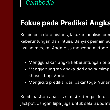
Cambodia
Fokus pada Prediksi Angka
Selain pola data historis, lakukan analisis 
keberuntungan dan intuisi. Banyak pemain 
insting mereka. Anda bisa mencoba metode s
Menggunakan angka keberuntungan prib
Menggabungkan angka dari angka mimpi, 
khusus bagi Anda.
Mengikuti prediksi dari pakar togel Yunan
Kombinasikan analisis statistik dengan intu
jackpot. Jangan lupa juga untuk selalu updat