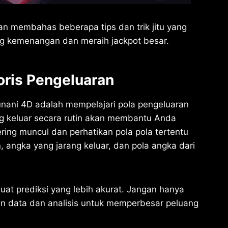
n membahas beberapa tips dan trik jitu yang
 kemenangan dan meraih jackpot besar.
oris Pengeluaran
unani 4D adalah mempelajari pola pengeluaran
ng keluar secara rutin akan membantu Anda
ring muncul dan perhatikan pola pola tertentu
 angka yang jarang keluar, dan pola angka dari
t prediksi yang lebih akurat. Jangan hanya
n data dan analisis untuk memperbesar peluang