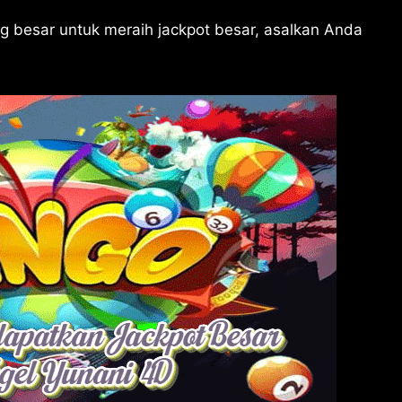
g besar untuk meraih jackpot besar, asalkan Anda