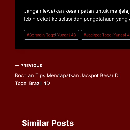
Jangan lewatkan kesempatan untuk menjelaja
lebih dekat ke solusi dan pengetahuan yan
Post
#
Bermain Togel Yunani 4D
#
Jackpot Togel Yunani 
Tags:
Post
PREVIOUS
Bocoran Tips Mendapatkan Jackpot Besar Di
navigation
Togel Brazil 4D
Similar Posts