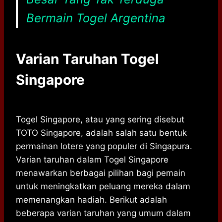
Bermain Togel Argentina
Varian Taruhan Togel
Singapore
Togel Singapore, atau yang sering disebut
TOTO Singapore, adalah salah satu bentuk
permainan lotere yang populer di Singapura.
Varian taruhan dalam Togel Singapore
menawarkan berbagai pilihan bagi pemain
untuk meningkatkan peluang mereka dalam
memenangkan hadiah. Berikut adalah
beberapa varian taruhan yang umum dalam