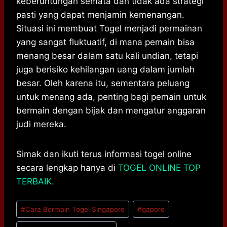
keberuntungan semata dan tidak ada strategi
pasti yang dapat menjamin kemenangan.
Situasi ini membuat Togel menjadi permainan
yang sangat fluktuatif, di mana pemain bisa
menang besar dalam satu kali undian, tetapi
juga berisiko kehilangan uang dalam jumlah
besar. Oleh karena itu, sementara peluang
untuk menang ada, penting bagi pemain untuk
bermain dengan bijak dan mengatur anggaran
judi mereka.
Simak dan ikuti terus informasi togel online
secara lengkap hanya di
TOGEL ONLINE TOP
TERBAIK.
Post
#
Cara Bermain Togel Singapore
#
gapore
Tags: