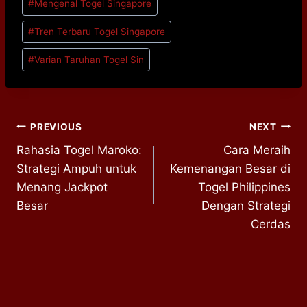
#
Mengenal Togel Singapore
#
Tren Terbaru Togel Singapore
#
Varian Taruhan Togel Sin
Post
PREVIOUS
NEXT
Rahasia Togel Maroko:
Cara Meraih
navigation
Strategi Ampuh untuk
Kemenangan Besar di
Menang Jackpot
Togel Philippines
Besar
Dengan Strategi
Cerdas