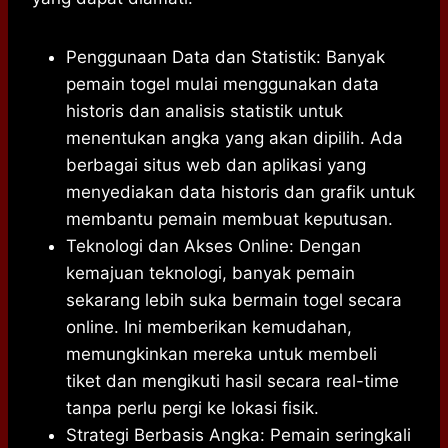
Penggunaan Data dan Statistik: Banyak
pemain togel mulai menggunakan data
historis dan analisis statistik untuk
menentukan angka yang akan dipilih. Ada
berbagai situs web dan aplikasi yang
menyediakan data historis dan grafik untuk
membantu pemain membuat keputusan.
Teknologi dan Akses Online: Dengan
kemajuan teknologi, banyak pemain
sekarang lebih suka bermain togel secara
online. Ini memberikan kemudahan,
memungkinkan mereka untuk membeli
tiket dan mengikuti hasil secara real-time
tanpa perlu pergi ke lokasi fisik.
Strategi Berbasis Angka: Pemain seringkali