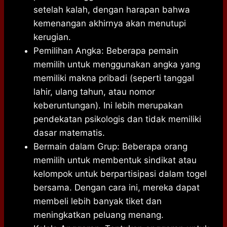
setelah kalah, dengan harapan bahwa
kemenangan akhirnya akan menutupi
kerugian.
Pemilihan Angka: Beberapa pemain
memilih untuk menggunakan angka yang
memiliki makna pribadi (seperti tanggal
lahir, ulang tahun, atau nomor
keberuntungan). Ini lebih merupakan
pendekatan psikologis dan tidak memiliki
dasar matematis.
Bermain dalam Grup: Beberapa orang
memilih untuk membentuk sindikat atau
kelompok untuk berpartisipasi dalam togel
bersama. Dengan cara ini, mereka dapat
membeli lebih banyak tiket dan
meningkatkan peluang menang.