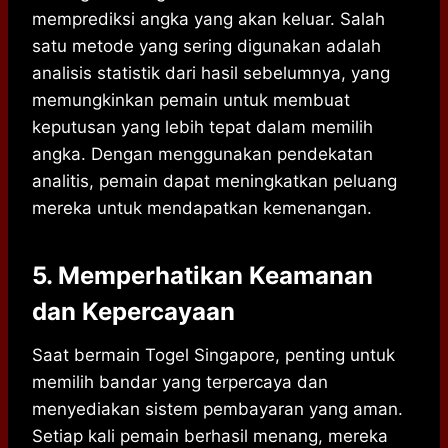
memprediksi angka yang akan keluar. Salah
satu metode yang sering digunakan adalah
analisis statistik dari hasil sebelumnya, yang
memungkinkan pemain untuk membuat
keputusan yang lebih tepat dalam memilih
angka. Dengan menggunakan pendekatan
analitis, pemain dapat meningkatkan peluang
mereka untuk mendapatkan kemenangan.
5. Memperhatikan Keamanan
dan Kepercayaan
Saat bermain Togel Singapore, penting untuk
memilih bandar yang terpercaya dan
menyediakan sistem pembayaran yang aman.
Setiap kali pemain berhasil menang, mereka