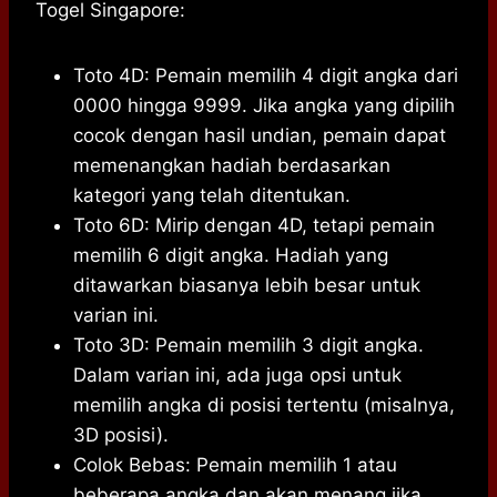
Togel Singapore:
Toto 4D: Pemain memilih 4 digit angka dari
0000 hingga 9999. Jika angka yang dipilih
cocok dengan hasil undian, pemain dapat
memenangkan hadiah berdasarkan
kategori yang telah ditentukan.
Toto 6D: Mirip dengan 4D, tetapi pemain
memilih 6 digit angka. Hadiah yang
ditawarkan biasanya lebih besar untuk
varian ini.
Toto 3D: Pemain memilih 3 digit angka.
Dalam varian ini, ada juga opsi untuk
memilih angka di posisi tertentu (misalnya,
3D posisi).
Colok Bebas: Pemain memilih 1 atau
beberapa angka dan akan menang jika