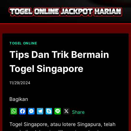
Skip
to
content
TOGEL ONLINE
Tips Dan Trik Bermain
Togel Singapore
11/29/2024
Bagikan
W
F
M
T
S
L
X
Share
h
a
e
e
k
i
a
c
s
l
y
n
Togel Singapore, atau lotere Singapura, telah
t
e
s
e
p
e