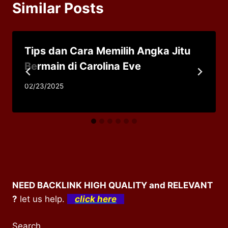
Similar Posts
Tips dan Cara Memilih Angka Jitu
Bermain di Carolina Eve
02/23/2025
NEED BACKLINK HIGH QUALITY and RELEVANT
?
let us help.
click here
Search