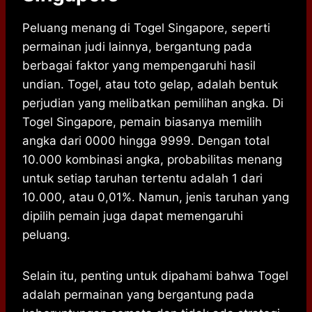
Peluang menang di Togel Singapore, seperti
permainan judi lainnya, bergantung pada
berbagai faktor yang mempengaruhi hasil
undian. Togel, atau toto gelap, adalah bentuk
perjudian yang melibatkan pemilihan angka. Di
Togel Singapore, pemain biasanya memilih
angka dari 0000 hingga 9999. Dengan total
10.000 kombinasi angka, probabilitas menang
untuk setiap taruhan tertentu adalah 1 dari
10.000, atau 0,01%. Namun, jenis taruhan yang
dipilih pemain juga dapat memengaruhi
peluang.
Selain itu, penting untuk dipahami bahwa Togel
adalah permainan yang bergantung pada