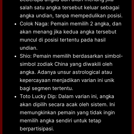
salah satu angka tersebut keluar sebagai
angka undian, tanpa mempedulikan posisi.
Colok Naga: Pemain memilih 2 angka, dan
akan menang jika kedua angka tersebut
muncul di posisi tertentu pada hasil
undian.
Shio: Pemain memilih berdasarkan simbol-
simbol zodiak China yang diwakili oleh
angka. Adanya unsur astrological atau
kepercayaan menjadikan varian ini unik
bagi segmen tertentu.
Toto Lucky Dip: Dalam varian ini, angka
akan dipilih secara acak oleh sistem. Ini
memungkinkan pemain yang tidak ingin
memilih angka sendiri untuk tetap
berpartisipasi.