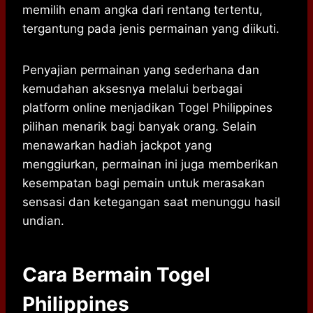
memilih enam angka dari rentang tertentu,
tergantung pada jenis permainan yang diikuti.
Penyajian permainan yang sederhana dan
kemudahan aksesnya melalui berbagai
platform online menjadikan Togel Philippines
pilihan menarik bagi banyak orang. Selain
menawarkan hadiah jackpot yang
menggiurkan, permainan ini juga memberikan
kesempatan bagi pemain untuk merasakan
sensasi dan ketegangan saat menunggu hasil
undian.
Cara Bermain Togel
Philippines