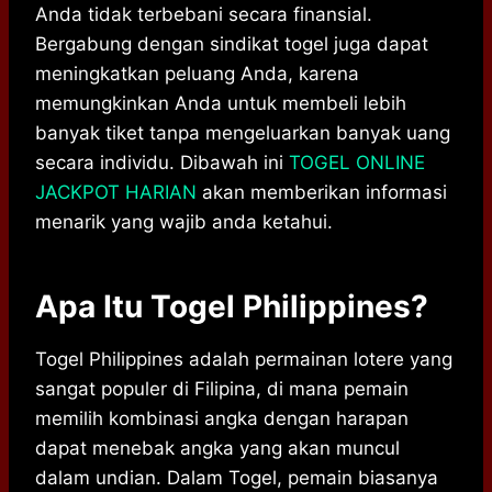
Anda tidak terbebani secara finansial.
Bergabung dengan sindikat togel juga dapat
meningkatkan peluang Anda, karena
memungkinkan Anda untuk membeli lebih
banyak tiket tanpa mengeluarkan banyak uang
secara individu. Dibawah ini
TOGEL ONLINE
JACKPOT HARIAN
akan memberikan informasi
menarik yang wajib anda ketahui.
Apa Itu Togel Philippines?
Togel Philippines adalah permainan lotere yang
sangat populer di Filipina, di mana pemain
memilih kombinasi angka dengan harapan
dapat menebak angka yang akan muncul
dalam undian. Dalam Togel, pemain biasanya