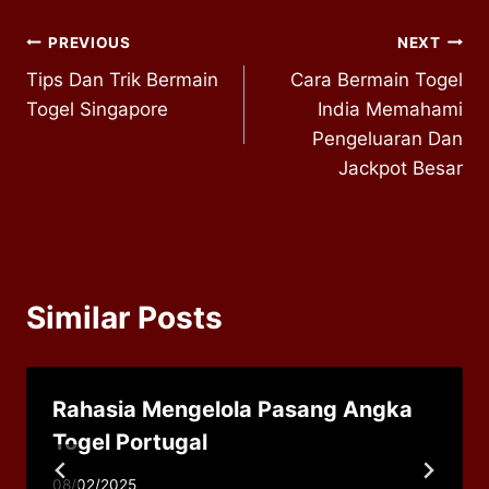
Post
PREVIOUS
NEXT
Tips Dan Trik Bermain
Cara Bermain Togel
navigation
Togel Singapore
India Memahami
Pengeluaran Dan
Jackpot Besar
Similar Posts
Rahasia Mengelola Pasang Angka
Togel Portugal
08/02/2025