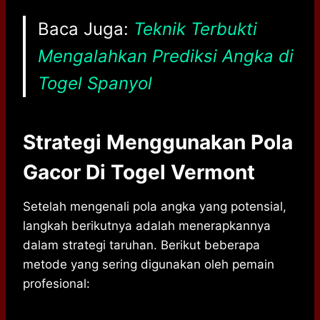
Baca Juga:
Teknik Terbukti
Mengalahkan Prediksi Angka di
Togel Spanyol
Strategi Menggunakan Pola
Gacor Di Togel Vermont
Setelah mengenali pola angka yang potensial,
langkah berikutnya adalah menerapkannya
dalam strategi taruhan. Berikut beberapa
metode yang sering digunakan oleh pemain
profesional: