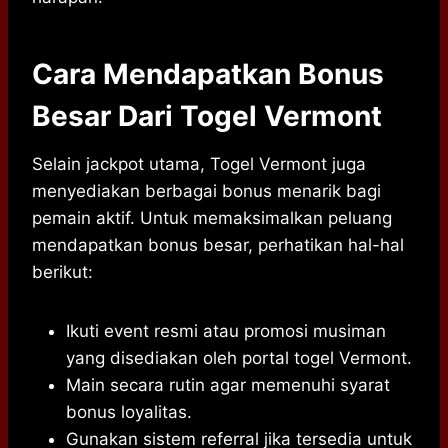
Cara Mendapatkan Bonus
Besar Dari Togel Vermont
Selain jackpot utama, Togel Vermont juga
menyediakan berbagai bonus menarik bagi
pemain aktif. Untuk memaksimalkan peluang
mendapatkan bonus besar, perhatikan hal-hal
berikut:
Ikuti event resmi atau promosi musiman
yang disediakan oleh portal togel Vermont.
Main secara rutin agar memenuhi syarat
bonus loyalitas.
Gunakan sistem referral jika tersedia untuk