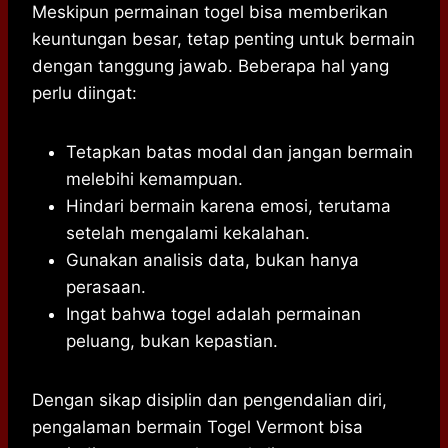
Meskipun permainan togel bisa memberikan
keuntungan besar, tetap penting untuk bermain
dengan tanggung jawab. Beberapa hal yang
perlu diingat:
Tetapkan batas modal dan jangan bermain
melebihi kemampuan.
Hindari bermain karena emosi, terutama
setelah mengalami kekalahan.
Gunakan analisis data, bukan hanya
perasaan.
Ingat bahwa togel adalah permainan
peluang, bukan kepastian.
Dengan sikap disiplin dan pengendalian diri,
pengalaman bermain Togel Vermont bisa