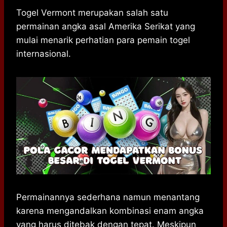
h
a
e
e
k
i
a
c
s
l
y
n
Togel Vermont merupakan salah satu
t
e
s
e
p
e
permainan angka asal Amerika Serikat yang
s
b
e
g
e
mulai menarik perhatian para pemain togel
A
o
n
r
internasional.
p
o
g
a
p
k
e
m
r
Permainannya sederhana namun menantang
karena mengandalkan kombinasi enam angka
yang harus ditebak dengan tepat. Meskipun