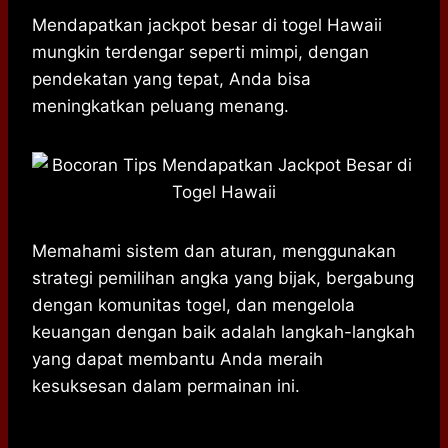
h
a
e
e
k
i
a
c
s
l
y
n
Mendapatkan jackpot besar di togel Hawaii
t
e
s
e
p
e
mungkin terdengar seperti mimpi, dengan
s
b
e
g
e
pendekatan yang tepat, Anda bisa
A
o
n
r
meningkatkan peluang menang.
p
o
g
a
p
k
e
m
r
Memahami sistem dan aturan, menggunakan
strategi pemilihan angka yang bijak, bergabung
dengan komunitas togel, dan mengelola
keuangan dengan baik adalah langkah-langkah
yang dapat membantu Anda meraih
kesuksesan dalam permainan ini.