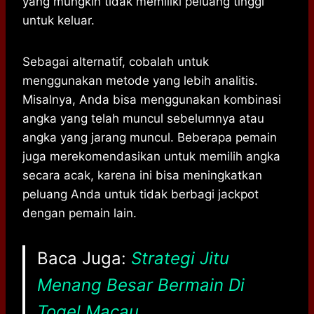
yang mungkin tidak memiliki peluang tinggi
untuk keluar.
Sebagai alternatif, cobalah untuk
menggunakan metode yang lebih analitis.
Misalnya, Anda bisa menggunakan kombinasi
angka yang telah muncul sebelumnya atau
angka yang jarang muncul. Beberapa pemain
juga merekomendasikan untuk memilih angka
secara acak, karena ini bisa meningkatkan
peluang Anda untuk tidak berbagi jackpot
dengan pemain lain.
Baca Juga:
Strategi Jitu
Menang Besar Bermain Di
Togel Macau