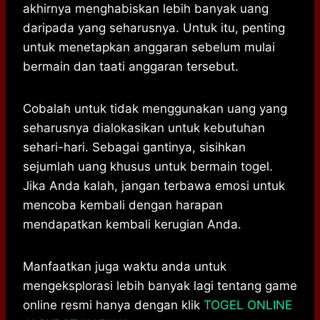
akhirnya menghabiskan lebih banyak uang
daripada yang seharusnya. Untuk itu, penting
untuk menetapkan anggaran sebelum mulai
bermain dan taati anggaran tersebut.
Cobalah untuk tidak menggunakan uang yang
seharusnya dialokasikan untuk kebutuhan
sehari-hari. Sebagai gantinya, sisihkan
sejumlah uang khusus untuk bermain togel.
Jika Anda kalah, jangan terbawa emosi untuk
mencoba kembali dengan harapan
mendapatkan kembali kerugian Anda.
Manfaatkan juga waktu anda untuk
mengeksplorasi lebih banyak lagi tentang game
online resmi hanya dengan klik
TOGEL ONLINE