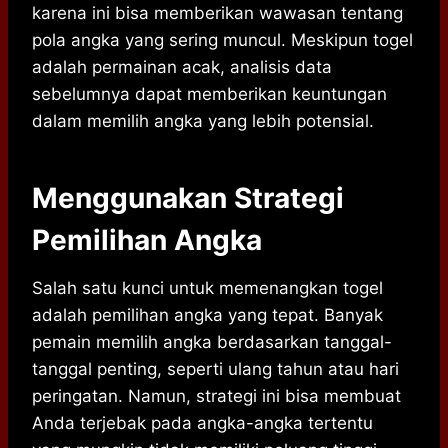
karena ini bisa memberikan wawasan tentang
pola angka yang sering muncul. Meskipun togel
adalah permainan acak, analisis data
sebelumnya dapat memberikan keuntungan
dalam memilih angka yang lebih potensial.
Menggunakan Strategi
Pemilihan Angka
Salah satu kunci untuk memenangkan togel
adalah pemilihan angka yang tepat. Banyak
pemain memilih angka berdasarkan tanggal-
tanggal penting, seperti ulang tahun atau hari
peringatan. Namun, strategi ini bisa membuat
Anda terjebak pada angka-angka tertentu