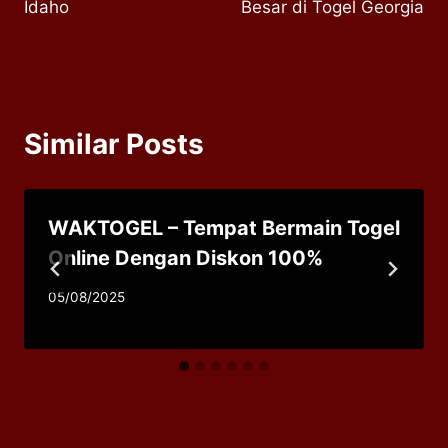
Idaho
Besar di Togel Georgia
Similar Posts
WAKTOGEL – Tempat Bermain Togel
Online Dengan Diskon 100%
05/08/2025