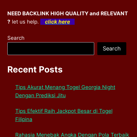
NEED BACKLINK HIGH QUALITY and RELEVANT
?
let us help.
click here
Search
Search
Recent Posts
Tips Akurat Menang Togel Georgia Night
Dengan Prediksi Jitu
Tips Efektif Raih Jackpot Besar di Togel
Filipina
Rahasia Menebak Angka Dengan Pola Terbaik