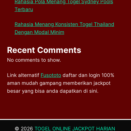
Rahasia Pola Menang Togel Sydney Pools
Terbaru
Rahasia Menang Konsisten Togel Thailand
Dengan Modal Minim
Recent Comments
No comments to show.
Link alternatif
Fusototo
daftar dan login 100%
aman mudah gampang memberikan jackpot
besar yang bisa anda dapatkan di sini.
© 2026
TOGEL ONLINE JACKPOT HARIAN