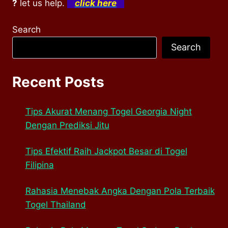
?
let us help.
click here
Search
Search
Recent Posts
Tips Akurat Menang Togel Georgia Night
Dengan Prediksi Jitu
Tips Efektif Raih Jackpot Besar di Togel
Filipina
Rahasia Menebak Angka Dengan Pola Terbaik
Togel Thailand