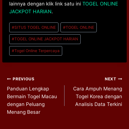
lainnya dengan klik link satu ini
TOGEL ONLINE
JACKPOT HARIAN
.
Post
#
SITUS TOGEL ONLINE
#
TOGEL ONLINE
Tags:
#
TOGEL ONLINE JACKPOT HARIAN
#
Togel Online Terpercaya
Post
PREVIOUS
NEXT
Panduan Lengkap
Cara Ampuh Menang
navigation
Bermain Togel Macau
Togel Korea dengan
dengan Peluang
Analisis Data Terkini
Menang Besar