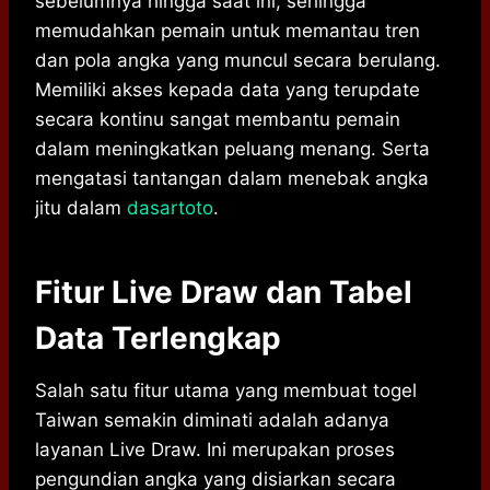
sebelumnya hingga saat ini, sehingga
memudahkan pemain untuk memantau tren
dan pola angka yang muncul secara berulang.
Memiliki akses kepada data yang terupdate
secara kontinu sangat membantu pemain
dalam meningkatkan peluang menang. Serta
mengatasi tantangan dalam menebak angka
jitu dalam
dasartoto
.
Fitur Live Draw dan Tabel
Data Terlengkap
Salah satu fitur utama yang membuat togel
Taiwan semakin diminati adalah adanya
layanan Live Draw. Ini merupakan proses
pengundian angka yang disiarkan secara