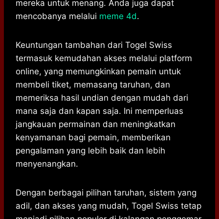
mereka untuk menang. Anda juga dapat
mencobanya melalui
meme 4d
.
Keuntungan tambahan dari Togel Swiss
termasuk kemudahan akses melalui platform
online, yang memungkinkan pemain untuk
membeli tiket, memasang taruhan, dan
memeriksa hasil undian dengan mudah dari
mana saja dan kapan saja. Ini memperluas
jangkauan permainan dan meningkatkan
kenyamanan bagi pemain, memberikan
pengalaman yang lebih baik dan lebih
menyenangkan.
Dengan berbagai pilihan taruhan, sistem yang
adil, dan akses yang mudah, Togel Swiss tetap