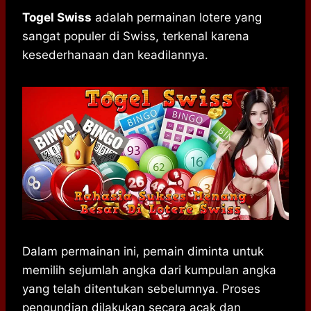
h
a
e
e
k
i
a
c
s
l
y
n
Togel Swiss
adalah permainan lotere yang
t
e
s
e
p
e
sangat populer di Swiss, terkenal karena
s
b
e
g
e
kesederhanaan dan keadilannya.
A
o
n
r
p
o
g
a
p
k
e
m
r
Dalam permainan ini, pemain diminta untuk
memilih sejumlah angka dari kumpulan angka
yang telah ditentukan sebelumnya. Proses
pengundian dilakukan secara acak dan