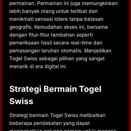
permainan. Permainan ini juga memungkinkan
lebih banyak orang untuk terlibat dan
menikmati sensasi lotere tanpa batasan
geografis. Kemudahan akses ini, bersama
dengan fitur-fitur tambahan seperti
pemeriksaan hasil secara real-time dan
pemasangan taruhan otomatis. Menjadikan
Togel Swiss sebagai pilihan yang sangat
menarik di era digital ini.
Strategi Bermain Togel
Swiss
Strategi bermain Togel Swiss melibatkan
beberapa pendekatan yang dapat