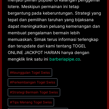
menjadi pilihan populer di kalangan penggemar
lotere. Meskipun permainan ini tetap
bergantung pada keberuntungan. Strategi yang
tepat dan pemilihan taruhan yang bijaksana
dapat meningkatkan peluang kemenangan dan
membuat pengalaman bermain lebih
memuaskan. Simak terus informasi terlengkap
dan terupdate dari kami tentang TOGEL
ONLINE JACKPOT HARIAN hanya dengan
mengklik link satu ini
barberiapipe.co
.
Post
#
Keunggulan Togel Swiss
Tags:
#
Perkembangan Togel Swiss
#
Strategi Bermain Togel Swiss
#
Tips Menang Togel Swiss