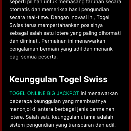
seperti pilihan untuk memasang taruhan secara
otomatis dan memeriksa hasil pengundian
secara real-time. Dengan inovasi ini, Togel
Swiss terus mempertahankan posisinya
sebagai salah satu lotere yang paling dihormati
dan diminati. Permainan ini menawarkan
pengalaman bermain yang adil dan menarik
bagi semua peserta.
Keunggulan Togel Swiss
TOGEL ONLINE BIG JACKPOT
ini menawarkan
beberapa keunggulan yang membuatnya
menonjol di antara berbagai jenis permainan
lotere. Salah satu keunggulan utama adalah
sistem pengundian yang transparan dan adil.