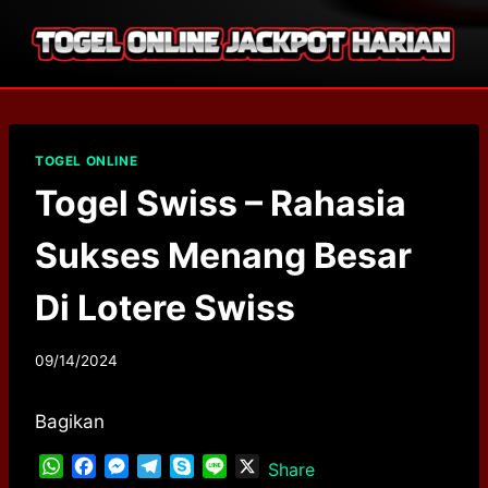
Skip
to
content
TOGEL ONLINE
Togel Swiss – Rahasia
Sukses Menang Besar
Di Lotere Swiss
09/14/2024
Bagikan
W
F
M
T
S
L
X
Share