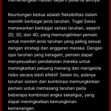
memenangkan hadiah seperti peserta lainnya.
Keuntungan kedua adalah fleksibilitas dalam
memilih berbagai jenis taruhan. Togel Swiss
menawarkan berbagai variasi taruhan, seperti
2D, 3D, dan 4D, yang memungkinkan pemain
untuk memilih jenis taruhan yang paling sesuai
dengan strategi dan anggaran mereka. Dengan
opsi taruhan yang beragam, pemain dapat
menyesuaikan pendekatan mereka untuk
meningkatkan peluang menang dan mengelola
risiko secara lebih efektif. Selain itu, adanya
taruhan sistem dan kombinasi memungkinkan
pemain untuk memasang taruhan pada
beberapa kombinasi angka sekaligus, yang
dapat meningkatkan kemungkinan
kemenangan.