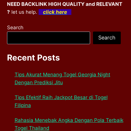
NEED BACKLINK HIGH QUALITY and RELEVANT
?
let us help.
click here
Search
Search
Recent Posts
Tips Akurat Menang Togel Georgia Night
Dengan Prediksi Jitu
Tips Efektif Raih Jackpot Besar di Togel
Filipina
Rahasia Menebak Angka Dengan Pola Terbaik
Togel Thailand