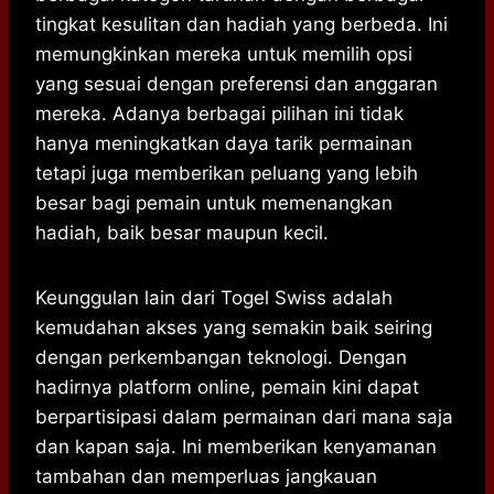
tingkat kesulitan dan hadiah yang berbeda. Ini
memungkinkan mereka untuk memilih opsi
yang sesuai dengan preferensi dan anggaran
mereka. Adanya berbagai pilihan ini tidak
hanya meningkatkan daya tarik permainan
tetapi juga memberikan peluang yang lebih
besar bagi pemain untuk memenangkan
hadiah, baik besar maupun kecil.
Keunggulan lain dari Togel Swiss adalah
kemudahan akses yang semakin baik seiring
dengan perkembangan teknologi. Dengan
hadirnya platform online, pemain kini dapat
berpartisipasi dalam permainan dari mana saja
dan kapan saja. Ini memberikan kenyamanan
tambahan dan memperluas jangkauan