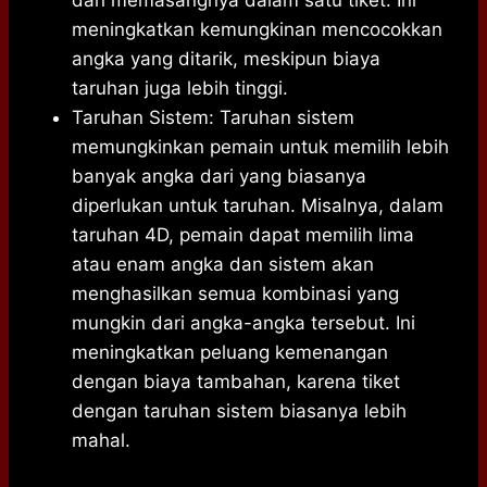
dan memasangnya dalam satu tiket. Ini
meningkatkan kemungkinan mencocokkan
angka yang ditarik, meskipun biaya
taruhan juga lebih tinggi.
Taruhan Sistem: Taruhan sistem
memungkinkan pemain untuk memilih lebih
banyak angka dari yang biasanya
diperlukan untuk taruhan. Misalnya, dalam
taruhan 4D, pemain dapat memilih lima
atau enam angka dan sistem akan
menghasilkan semua kombinasi yang
mungkin dari angka-angka tersebut. Ini
meningkatkan peluang kemenangan
dengan biaya tambahan, karena tiket
dengan taruhan sistem biasanya lebih
mahal.