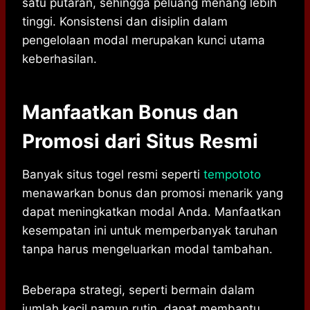
satu putaran, sehingga peluang menang lebih
tinggi. Konsistensi dan disiplin dalam
pengelolaan modal merupakan kunci utama
keberhasilan.
Manfaatkan Bonus dan
Promosi dari Situs Resmi
Banyak situs togel resmi seperti
tempototo
menawarkan bonus dan promosi menarik yang
dapat meningkatkan modal Anda. Manfaatkan
kesempatan ini untuk memperbanyak taruhan
tanpa harus mengeluarkan modal tambahan.
Beberapa strategi, seperti bermain dalam
jumlah kecil namun rutin, dapat membantu