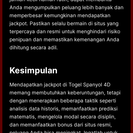
Anda mengumpulkan peluang lebih banyak dan
memperbesar kemungkinan mendapatkan
jackpot. Pastikan selalu bermain di situs yang
terpercaya dan resmi untuk menghindari risiko
penipuan dan memastikan kemenangan Anda
dihitung secara adil.
Kesimpulan
Mendapatkan jackpot di Togel Spanyol 4D
memang membutuhkan keberuntungan, tetapi
dengan menerapkan beberapa taktik seperti
analisis data historis, memanfaatkan prediksi
matematis, mengelola modal secara disiplin,
dan memanfaatkan bonus dari situs resmi,
peluang Anda bisa meningkat. Ingatlah untuk