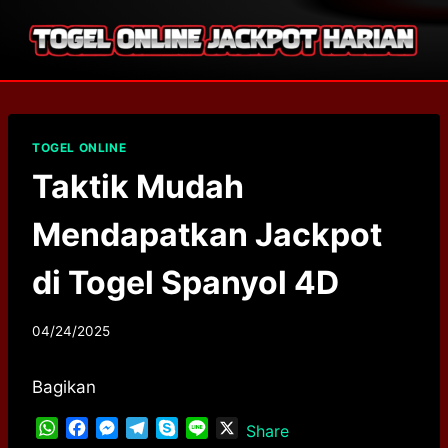
Skip
to
content
TOGEL ONLINE
Taktik Mudah
Mendapatkan Jackpot
di Togel Spanyol 4D
04/24/2025
Bagikan
W
F
M
T
S
L
X
Share