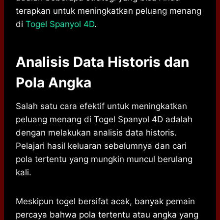
terapkan untuk meningkatkan peluang menang
di
Togel Spanyol 4D
.
Analisis Data Historis dan
Pola Angka
Salah satu cara efektif untuk meningkatkan
peluang menang di Togel Spanyol 4D adalah
dengan melakukan analisis data historis.
Pelajari hasil keluaran sebelumnya dan cari
pola tertentu yang mungkin muncul berulang
kali.
Meskipun togel bersifat acak, banyak pemain
percaya bahwa pola tertentu atau angka yang