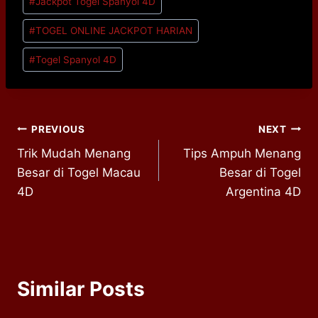
#
Jackpot Togel Spanyol 4D
#
TOGEL ONLINE JACKPOT HARIAN
#
Togel Spanyol 4D
Post
PREVIOUS
NEXT
Trik Mudah Menang
Tips Ampuh Menang
navigation
Besar di Togel Macau
Besar di Togel
4D
Argentina 4D
Similar Posts