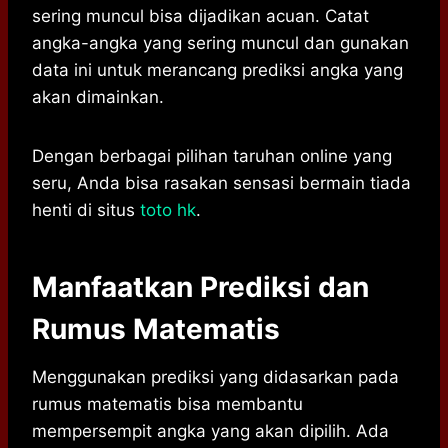
sering muncul bisa dijadikan acuan. Catat
angka-angka yang sering muncul dan gunakan
data ini untuk merancang prediksi angka yang
akan dimainkan.
Dengan berbagai pilihan taruhan online yang
seru, Anda bisa rasakan sensasi bermain tiada
henti di situs
toto hk
.
Manfaatkan Prediksi dan
Rumus Matematis
Menggunakan prediksi yang didasarkan pada
rumus matematis bisa membantu
mempersempit angka yang akan dipilih. Ada