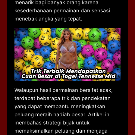
menarik bagi banyak orang karena
kesederhanaan permainan dan sensasi
menebak angka yang tepat.
Walaupun hasil permainan bersifat acak,
terdapat beberapa trik dan pendekatan
yang dapat membantu meningkatkan
peluang meraih hadiah besar. Artikel ini
membahas strategi bijak untuk
memaksimalkan peluang dan menjaga