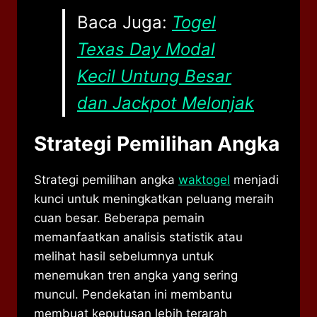
Baca Juga:
Togel
Texas Day Modal
Kecil Untung Besar
dan Jackpot Melonjak
Strategi Pemilihan Angka
Strategi pemilihan angka
waktogel
menjadi
kunci untuk meningkatkan peluang meraih
cuan besar. Beberapa pemain
memanfaatkan analisis statistik atau
melihat hasil sebelumnya untuk
menemukan tren angka yang sering
muncul. Pendekatan ini membantu
membuat keputusan lebih terarah