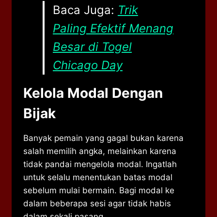
Baca Juga:
Trik
Paling Efektif Menang
Besar di Togel
Chicago Day
Kelola Modal Dengan
Bijak
Banyak pemain yang gagal bukan karena
salah memilih angka, melainkan karena
tidak pandai mengelola modal. Ingatlah
untuk selalu menentukan batas modal
sebelum mulai bermain. Bagi modal ke
dalam beberapa sesi agar tidak habis
dalam sekali pasang.