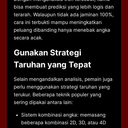
bisa membuat prediksi yang lebih logis dan
terarah. Walaupun tidak ada jaminan 100%,
cara ini terbukti mampu meningkatkan
peluang dibanding hanya menebak angka
secara acak.
Gunakan Strategi
Taruhan yang Tepat
Selain mengandalkan analisis, pemain juga
perlu menggunakan strategi taruhan yang
terukur. Beberapa teknik populer yang
sering dipakai antara lain:
Sistem kombinasi angka: memasang
beberapa kombinasi 2D, 3D, atau 4D