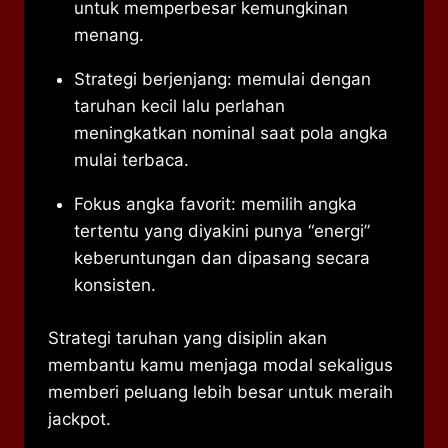
untuk memperbesar kemungkinan
menang.
Strategi berjenjang: memulai dengan
taruhan kecil lalu perlahan
meningkatkan nominal saat pola angka
mulai terbaca.
Fokus angka favorit: memilih angka
tertentu yang diyakini punya “energi”
keberuntungan dan dipasang secara
konsisten.
Strategi taruhan yang disiplin akan
membantu kamu menjaga modal sekaligus
memberi peluang lebih besar untuk meraih
jackpot.