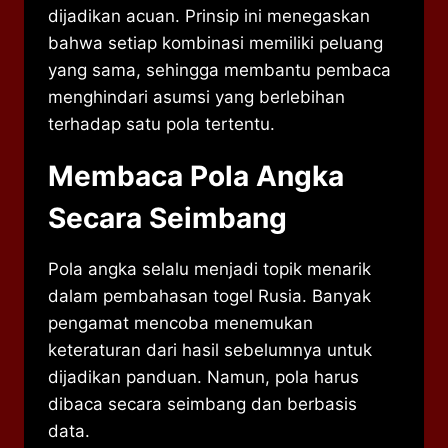
dijadikan acuan. Prinsip ini menegaskan
bahwa setiap kombinasi memiliki peluang
yang sama, sehingga membantu pembaca
menghindari asumsi yang berlebihan
terhadap satu pola tertentu.
Membaca Pola Angka
Secara Seimbang
Pola angka selalu menjadi topik menarik
dalam pembahasan togel Rusia. Banyak
pengamat mencoba menemukan
keteraturan dari hasil sebelumnya untuk
dijadikan panduan. Namun, pola harus
dibaca secara seimbang dan berbasis
data.