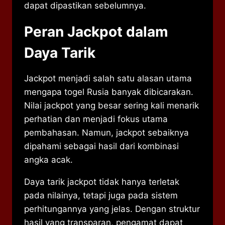
dapat dipastikan sebelumnya.
Peran Jackpot dalam
Daya Tarik
Jackpot menjadi salah satu alasan utama
mengapa togel Rusia banyak dibicarakan.
Nilai jackpot yang besar sering kali menarik
perhatian dan menjadi fokus utama
pembahasan. Namun, jackpot sebaiknya
dipahami sebagai hasil dari kombinasi
angka acak.
Daya tarik jackpot tidak hanya terletak
pada nilainya, tetapi juga pada sistem
perhitungannya yang jelas. Dengan struktur
hasil yang transparan, pengamat dapat