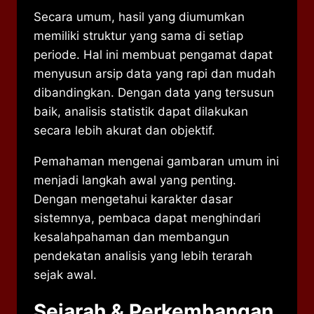
Secara umum, hasil yang diumumkan
memiliki struktur yang sama di setiap
periode. Hal ini membuat pengamat dapat
menyusun arsip data yang rapi dan mudah
dibandingkan. Dengan data yang tersusun
baik, analisis statistik dapat dilakukan
secara lebih akurat dan objektif.
Pemahaman mengenai gambaran umum ini
menjadi langkah awal yang penting.
Dengan mengetahui karakter dasar
sistemnya, pembaca dapat menghindari
kesalahpahaman dan membangun
pendekatan analisis yang lebih terarah
sejak awal.
Sejarah & Perkembangan