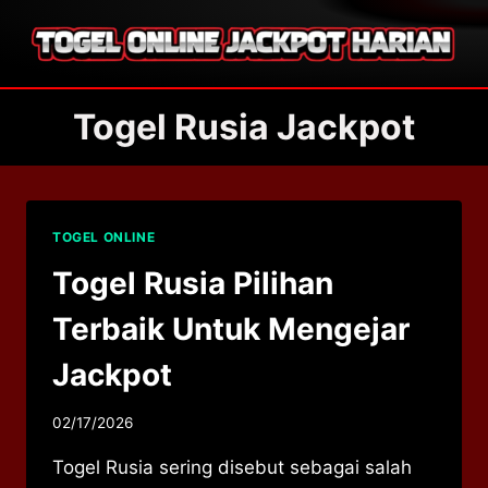
Skip
to
content
Togel Rusia Jackpot
TOGEL ONLINE
Togel Rusia Pilihan
Terbaik Untuk Mengejar
Jackpot
02/17/2026
Togel Rusia sering disebut sebagai salah