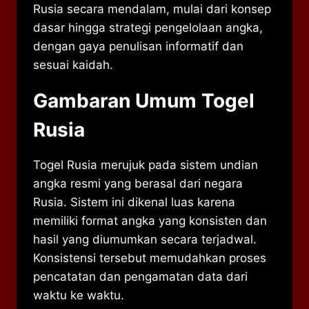
Rusia secara mendalam, mulai dari konsep
dasar hingga strategi pengelolaan angka,
dengan gaya penulisan informatif dan
sesuai kaidah.
Gambaran Umum Togel
Rusia
Togel Rusia merujuk pada sistem undian
angka resmi yang berasal dari negara
Rusia. Sistem ini dikenal luas karena
memiliki format angka yang konsisten dan
hasil yang diumumkan secara terjadwal.
Konsistensi tersebut memudahkan proses
pencatatan dan pengamatan data dari
waktu ke waktu.