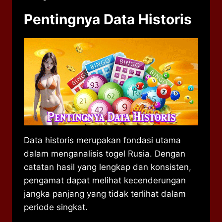
Pentingnya Data Historis
Data historis merupakan fondasi utama
dalam menganalisis togel Rusia. Dengan
catatan hasil yang lengkap dan konsisten,
pengamat dapat melihat kecenderungan
jangka panjang yang tidak terlihat dalam
periode singkat.