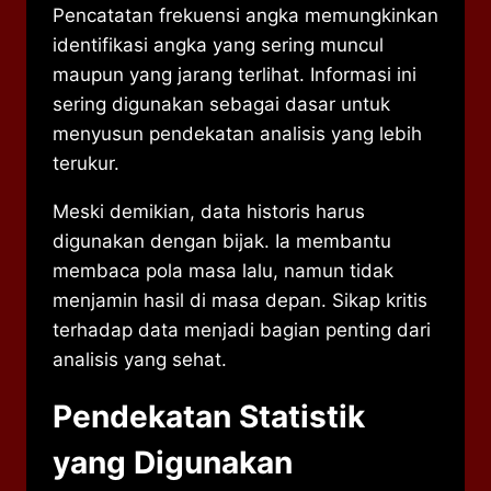
Pencatatan frekuensi angka memungkinkan
identifikasi angka yang sering muncul
maupun yang jarang terlihat. Informasi ini
sering digunakan sebagai dasar untuk
menyusun pendekatan analisis yang lebih
terukur.
Meski demikian, data historis harus
digunakan dengan bijak. Ia membantu
membaca pola masa lalu, namun tidak
menjamin hasil di masa depan. Sikap kritis
terhadap data menjadi bagian penting dari
analisis yang sehat.
Pendekatan Statistik
yang Digunakan