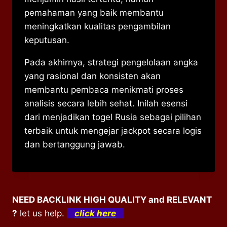
pemahaman yang baik membantu
meningkatkan kualitas pengambilan
keputusan.
Pada akhirnya, strategi pengelolaan angka
yang rasional dan konsisten akan
membantu pembaca menikmati proses
analisis secara lebih sehat. Inilah esensi
dari menjadikan togel Rusia sebagai pilihan
terbaik untuk mengejar jackpot secara logis
dan bertanggung jawab.
NEED BACKLINK HIGH QUALITY and RELEVANT
?
let us help.
click here