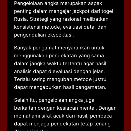
Pengelolaan angka merupakan aspek
penting dalam mengejar jackpot dari togel
Rusia. Strategi yang rasional melibatkan
konsistensi metode, evaluasi data, dan
pengendalian ekspektasi.
Banyak pengamat menyarankan untuk
menggunakan pendekatan yang sama
dalam jangka waktu tertentu agar hasil
analisis dapat dievaluasi dengan jelas.
Terlalu sering mengubah metode justru
dapat mengaburkan hasil pengamatan.
Selain itu, pengelolaan angka juga
berkaitan dengan kesiapan mental. Dengan
memahami sifat acak dari hasil, pembaca
dapat menjaga pendekatan tetap tenang