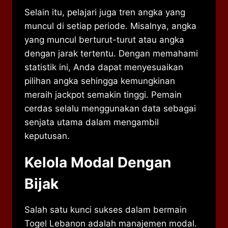
Selain itu, pelajari juga tren angka yang
muncul di setiap periode. Misalnya, angka
yang muncul berturut-turut atau angka
dengan jarak tertentu. Dengan memahami
statistik ini, Anda dapat menyesuaikan
pilihan angka sehingga kemungkinan
meraih jackpot semakin tinggi. Pemain
cerdas selalu menggunakan data sebagai
senjata utama dalam mengambil
keputusan.
Kelola Modal Dengan
Bijak
Salah satu kunci sukses dalam bermain
Togel Lebanon adalah manajemen modal.