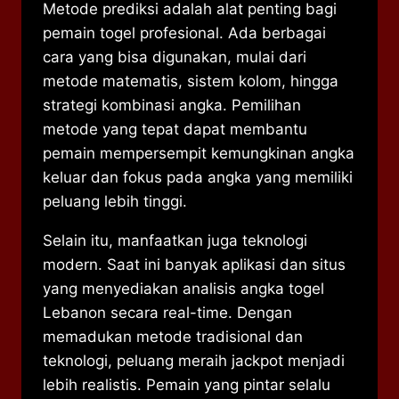
Metode prediksi adalah alat penting bagi
pemain togel profesional. Ada berbagai
cara yang bisa digunakan, mulai dari
metode matematis, sistem kolom, hingga
strategi kombinasi angka. Pemilihan
metode yang tepat dapat membantu
pemain mempersempit kemungkinan angka
keluar dan fokus pada angka yang memiliki
peluang lebih tinggi.
Selain itu, manfaatkan juga teknologi
modern. Saat ini banyak aplikasi dan situs
yang menyediakan analisis angka togel
Lebanon secara real-time. Dengan
memadukan metode tradisional dan
teknologi, peluang meraih jackpot menjadi
lebih realistis. Pemain yang pintar selalu