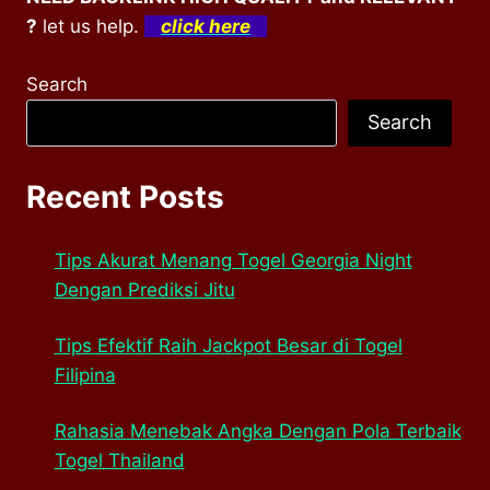
?
let us help.
click here
Search
Search
Recent Posts
Tips Akurat Menang Togel Georgia Night
Dengan Prediksi Jitu
Tips Efektif Raih Jackpot Besar di Togel
Filipina
Rahasia Menebak Angka Dengan Pola Terbaik
Togel Thailand