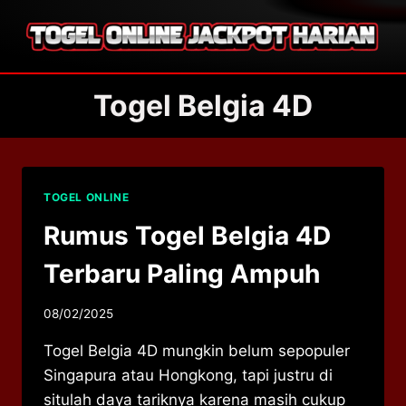
Skip
to
content
Togel Belgia 4D
TOGEL ONLINE
Rumus Togel Belgia 4D
Terbaru Paling Ampuh
08/02/2025
Togel Belgia 4D mungkin belum sepopuler
Singapura atau Hongkong, tapi justru di
situlah daya tariknya karena masih cukup