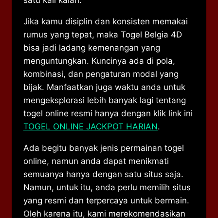
Jika kamu disiplin dan konsisten memakai
rumus yang tepat, maka Togel Belgia 4D
bisa jadi ladang kemenangan yang
menguntungkan. Kuncinya ada di pola,
kombinasi, dan pengaturan modal yang
bijak. Manfaatkan juga waktu anda untuk
mengeksplorasi lebih banyak lagi tentang
togel online resmi hanya dengan klik link ini
TOGEL ONLINE JACKPOT HARIAN
.
Ada begitu banyak jenis permainan togel
online, namun anda dapat menikmati
semuanya hanya dengan satu situs saja.
Namun, untuk itu, anda perlu memilih situs
yang resmi dan terpercaya untuk bermain.
Oleh karena itu, kami merekomendasikan