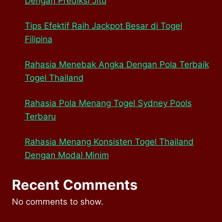
Dengan Prediksi Jitu
Tips Efektif Raih Jackpot Besar di Togel
Filipina
Rahasia Menebak Angka Dengan Pola Terbaik
Togel Thailand
Rahasia Pola Menang Togel Sydney Pools
Terbaru
Rahasia Menang Konsisten Togel Thailand
Dengan Modal Minim
Recent Comments
No comments to show.