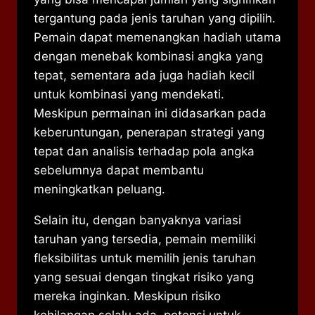
tergantung pada jenis taruhan yang dipilih.
Pemain dapat memenangkan hadiah utama
dengan menebak kombinasi angka yang
tepat, sementara ada juga hadiah kecil
untuk kombinasi yang mendekati.
Meskipun permainan ini didasarkan pada
keberuntungan, penerapan strategi yang
tepat dan analisis terhadap pola angka
sebelumnya dapat membantu
meningkatkan peluang.
Selain itu, dengan banyaknya variasi
taruhan yang tersedia, pemain memiliki
fleksibilitas untuk memilih jenis taruhan
yang sesuai dengan tingkat risiko yang
mereka inginkan. Meskipun risiko
kehilangan selalu ada, potensi untuk