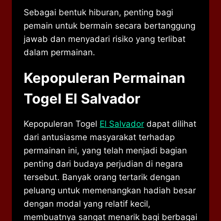
Sebagai bentuk hiburan, penting bagi
pemain untuk bermain secara bertanggung
jawab dan menyadari risiko yang terlibat
dalam permainan.
Kepopuleran Permainan
Togel El Salvador
Kepopuleran Togel
El Salvador
dapat dilihat
dari antusiasme masyarakat terhadap
permainan ini, yang telah menjadi bagian
penting dari budaya perjudian di negara
tersebut. Banyak orang tertarik dengan
peluang untuk memenangkan hadiah besar
dengan modal yang relatif kecil,
membuatnya sangat menarik bagi berbagai