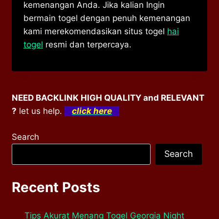
kemenangan Anda. Jika kalian Ingin
bermain togel dengan penuh kemenangan
kami merekomendasikan situs togel
hai
togel
resmi dan terpercaya.
NEED BACKLINK HIGH QUALITY and RELEVANT
?
let us help.
click here
Search
Search
Recent Posts
Tips Akurat Menang Togel Georgia Night