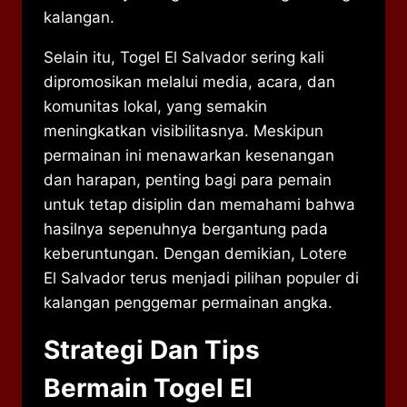
kalangan.
Selain itu, Togel El Salvador sering kali
dipromosikan melalui media, acara, dan
komunitas lokal, yang semakin
meningkatkan visibilitasnya. Meskipun
permainan ini menawarkan kesenangan
dan harapan, penting bagi para pemain
untuk tetap disiplin dan memahami bahwa
hasilnya sepenuhnya bergantung pada
keberuntungan. Dengan demikian, Lotere
El Salvador terus menjadi pilihan populer di
kalangan penggemar permainan angka.
Strategi Dan Tips
Bermain Togel El