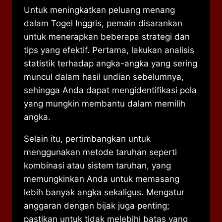
Untuk meningkatkan peluang menang
dalam Togel Inggris, pemain disarankan
untuk menerapkan beberapa strategi dan
tips yang efektif. Pertama, lakukan analisis
statistik terhadap angka-angka yang sering
muncul dalam hasil undian sebelumnya,
sehingga Anda dapat mengidentifikasi pola
yang mungkin membantu dalam memilih
angka.
Selain itu, pertimbangkan untuk
menggunakan metode taruhan seperti
kombinasi atau sistem taruhan, yang
memungkinkan Anda untuk memasang
lebih banyak angka sekaligus. Mengatur
anggaran dengan bijak juga penting;
pastikan untuk tidak melebihi batas yang