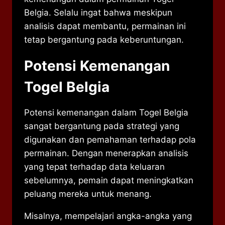
Belgia. Selalu ingat bahwa meskipun
analisis dapat membantu, permainan ini
tetap bergantung pada keberuntungan.
Potensi Kemenangan
Togel Belgia
Potensi kemenangan dalam Togel Belgia
sangat bergantung pada strategi yang
digunakan dan pemahaman terhadap pola
permainan. Dengan menerapkan analisis
yang tepat terhadap data keluaran
sebelumnya, pemain dapat meningkatkan
peluang mereka untuk menang.
Misalnya, mempelajari angka-angka yang