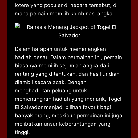
lotere yang populer di negara tersebut, di
mana pemain memilih kombinasi angka.
Dalam harapan untuk memenangkan
hadiah besar. Dalam permainan ini, pemain
biasanya memilih sejumlah angka dari
rentang yang ditentukan, dan hasil undian
diambil secara acak. Dengan
menghadirkan peluang untuk
memenangkan hadiah yang menarik, Togel
El Salvador menjadi pilihan favorit bagi
banyak orang, meskipun permainan ini juga
melibatkan unsur keberuntungan yang
tinggi.