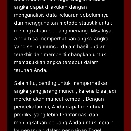
angka dapat dilakukan dengan
menganalisis data keluaran sebelumnya
dan menggunakan metode statistik untuk
meningkatkan peluang menang. Misalnya,
Anda bisa memperhatikan angka-angka
yang sering muncul dalam hasil undian
terakhir dan mempertimbangkan untuk
memasukkan angka tersebut dalam
taruhan Anda.
Selain itu, penting untuk memperhatikan
angka yang jarang muncul, karena bisa jadi
mereka akan muncul kembali. Dengan
pendekatan ini, Anda dapat membuat
prediksi yang lebih terinformasi dan
meningkatkan peluang Anda untuk meraih
kemenangan dalam permainan Togel