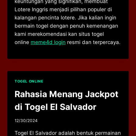
keuntungan yang signifikan, membuat
Lotere Inggris menjadi pilihan populer di
kalangan pencinta lotere. Jika kalian ingin
bermain togel dengan penuh kemenangan
kami merekomendasi kan situs togel
online
meme4d login
resmi dan terpercaya.
TOGEL ONLINE
Rahasia Menang Jackpot
di Togel El Salvador
12/30/2024
Togel El Salvador adalah bentuk permainan