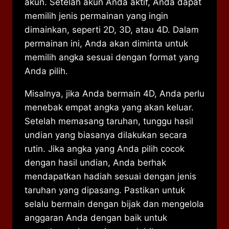
akun. Setelah akun Anda aktif, Anda dapat
memilih jenis permainan yang ingin
dimainkan, seperti 2D, 3D, atau 4D. Dalam
permainan ini, Anda akan diminta untuk
memilih angka sesuai dengan format yang
Anda pilih.
Misalnya, jika Anda bermain 4D, Anda perlu
menebak empat angka yang akan keluar.
Setelah memasang taruhan, tunggu hasil
undian yang biasanya dilakukan secara
rutin. Jika angka yang Anda pilih cocok
dengan hasil undian, Anda berhak
mendapatkan hadiah sesuai dengan jenis
taruhan yang dipasang. Pastikan untuk
selalu bermain dengan bijak dan mengelola
anggaran Anda dengan baik untuk