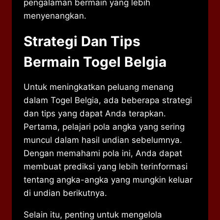
pengalaman bermain yang lebih
menyenangkan.
Strategi Dan Tips
Bermain Togel Belgia
Untuk meningkatkan peluang menang
dalam Togel Belgia, ada beberapa strategi
dan tips yang dapat Anda terapkan.
Pertama, pelajari pola angka yang sering
muncul dalam hasil undian sebelumnya.
Dengan memahami pola ini, Anda dapat
membuat prediksi yang lebih terinformasi
tentang angka-angka yang mungkin keluar
di undian berikutnya.
Selain itu, penting untuk mengelola