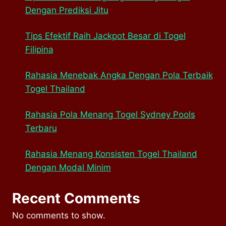
Dengan Prediksi Jitu
Tips Efektif Raih Jackpot Besar di Togel
Filipina
Rahasia Menebak Angka Dengan Pola Terbaik
Togel Thailand
Rahasia Pola Menang Togel Sydney Pools
Terbaru
Rahasia Menang Konsisten Togel Thailand
Dengan Modal Minim
Recent Comments
No comments to show.