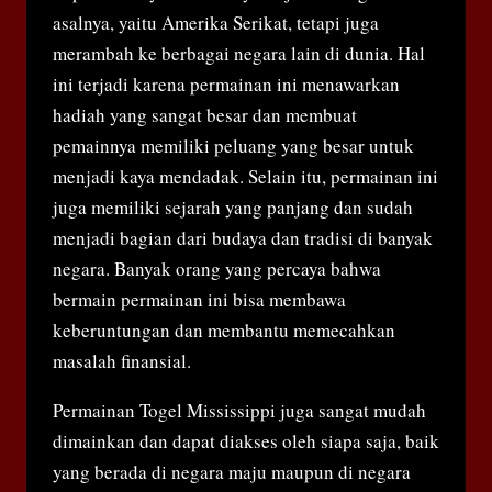
asalnya, yaitu Amerika Serikat, tetapi juga
merambah ke berbagai negara lain di dunia. Hal
ini terjadi karena permainan ini menawarkan
hadiah yang sangat besar dan membuat
pemainnya memiliki peluang yang besar untuk
menjadi kaya mendadak. Selain itu, permainan ini
juga memiliki sejarah yang panjang dan sudah
menjadi bagian dari budaya dan tradisi di banyak
negara. Banyak orang yang percaya bahwa
bermain permainan ini bisa membawa
keberuntungan dan membantu memecahkan
masalah finansial.
Permainan Togel Mississippi juga sangat mudah
dimainkan dan dapat diakses oleh siapa saja, baik
yang berada di negara maju maupun di negara