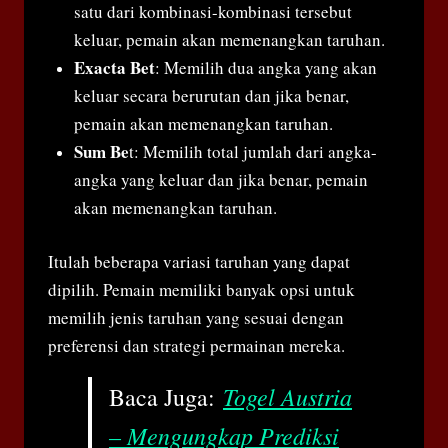
satu dari kombinasi-kombinasi tersebut
keluar, pemain akan memenangkan taruhan.
Exacta Bet
: Memilih dua angka yang akan
keluar secara berurutan dan jika benar,
pemain akan memenangkan taruhan.
Sum Be
t: Memilih total jumlah dari angka-
angka yang keluar dan jika benar, pemain
akan memenangkan taruhan.
Itulah beberapa variasi taruhan yang dapat
dipilih. Pemain memiliki banyak opsi untuk
memilih jenis taruhan yang sesuai dengan
preferensi dan strategi permainan mereka.
Togel Austria
Baca Juga:
– Mengungkap Prediksi