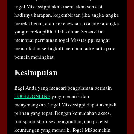
togel Mississippi akan merasakan sensasi
hadirnya harapan, kegembiraan jika angka-angka
mereka benar, atau kekecewaan jika angka-angka
yang mereka pilih tidak keluar. Sensasi ini
membuat permainan togel Mississippi sangat
menarik dan seringkali membuat adrenalin para
pemain meningkat.
Kesimpulan
Bagi Anda yang mencari pengalaman bermain
TOGEL ONLINE
yang menarik dan
menyenangkan, Togel Mississippi dapat menjadi
pilihan yang tepat. Dengan kemudahan akses,
transparansi proses pengundian, dan potensi
keuntungan yang menarik, Togel MS semakin