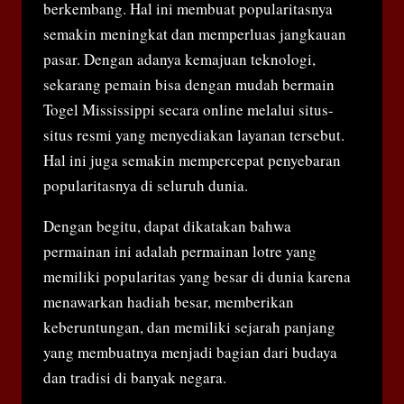
berkembang. Hal ini membuat popularitasnya
semakin meningkat dan memperluas jangkauan
pasar. Dengan adanya kemajuan teknologi,
sekarang pemain bisa dengan mudah bermain
Togel Mississippi secara online melalui situs-
situs resmi yang menyediakan layanan tersebut.
Hal ini juga semakin mempercepat penyebaran
popularitasnya di seluruh dunia.
Dengan begitu, dapat dikatakan bahwa
permainan ini adalah permainan lotre yang
memiliki popularitas yang besar di dunia karena
menawarkan hadiah besar, memberikan
keberuntungan, dan memiliki sejarah panjang
yang membuatnya menjadi bagian dari budaya
dan tradisi di banyak negara.