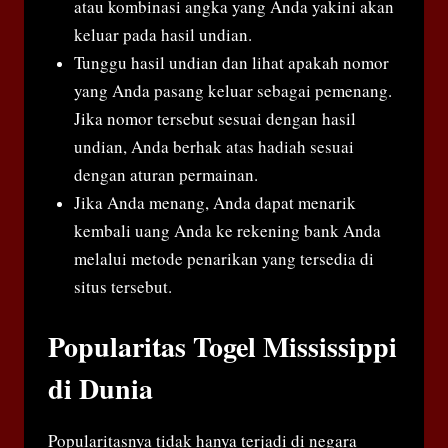
atau kombinasi angka yang Anda yakini akan
keluar pada hasil undian.
Tunggu hasil undian dan lihat apakah nomor
yang Anda pasang keluar sebagai pemenang.
Jika nomor tersebut sesuai dengan hasil
undian, Anda berhak atas hadiah sesuai
dengan aturan permainan.
Jika Anda menang, Anda dapat menarik
kembali uang Anda ke rekening bank Anda
melalui metode penarikan yang tersedia di
situs tersebut.
Popularitas Togel Mississippi
di Dunia
Popularitasnya tidak hanya terjadi di negara