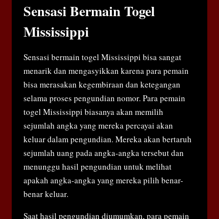
Sensasi Bermain Togel
Mississippi
Sensasi bermain togel Mississippi bisa sangat
menarik dan mengasyikkan karena para pemain
bisa merasakan kegembiraan dan ketegangan
selama proses pengundian nomor. Para pemain
togel Mississippi biasanya akan memilih
sejumlah angka yang mereka percayai akan
keluar dalam pengundian. Mereka akan bertaruh
sejumlah uang pada angka-angka tersebut dan
menunggu hasil pengundian untuk melihat
apakah angka-angka yang mereka pilih benar-
benar keluar.
Saat hasil pengundian diumumkan, para pemain