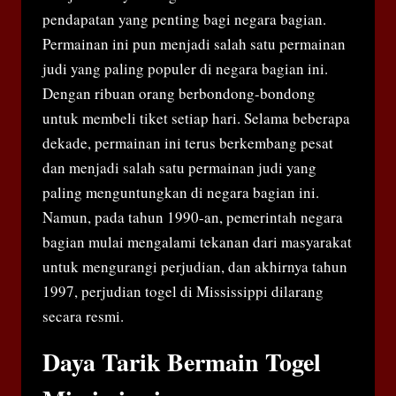
pendapatan yang penting bagi negara bagian.
Permainan ini pun menjadi salah satu permainan
judi yang paling populer di negara bagian ini.
Dengan ribuan orang berbondong-bondong
untuk membeli tiket setiap hari. Selama beberapa
dekade, permainan ini terus berkembang pesat
dan menjadi salah satu permainan judi yang
paling menguntungkan di negara bagian ini.
Namun, pada tahun 1990-an, pemerintah negara
bagian mulai mengalami tekanan dari masyarakat
untuk mengurangi perjudian, dan akhirnya tahun
1997, perjudian togel di Mississippi dilarang
secara resmi.
Daya Tarik Bermain Togel