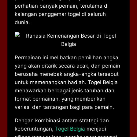
perhatian banyak pemain, terutama di
kalangan penggemar togel di seluruh
dunia.
Permainan ini melibatkan pemilihan angka
yang akan ditarik secara acak, dan pemain
berusaha menebak angka-angka tersebut
untuk memenangkan hadiah. Togel Belgia
menawarkan berbagai jenis taruhan dan
format permainan, yang memberikan
variasi dan tantangan bagi para pemain.
Dengan kombinasi antara strategi dan
keberuntungan,
Togel Belgia
menjadi