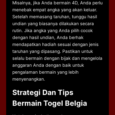
Misalnya, jika Anda bermain 4D, Anda perlu
menebak empat angka yang akan keluar.
Setelah memasang taruhan, tunggu hasil
undian yang biasanya dilakukan secara
rutin. Jika angka yang Anda pilih cocok
dengan hasil undian, Anda berhak
mendapatkan hadiah sesuai dengan jenis
taruhan yang dipasang. Pastikan untuk
selalu bermain dengan bijak dan mengelola
anggaran Anda dengan baik untuk
pengalaman bermain yang lebih
menyenangkan.
Strategi Dan Tips
Bermain Togel Belgia