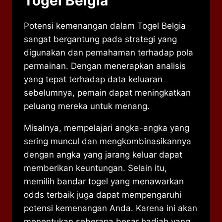
Togel Belgia
Potensi kemenangan dalam Togel Belgia
sangat bergantung pada strategi yang
digunakan dan pemahaman terhadap pola
permainan. Dengan menerapkan analisis
yang tepat terhadap data keluaran
sebelumnya, pemain dapat meningkatkan
peluang mereka untuk menang.
Misalnya, mempelajari angka-angka yang
sering muncul dan mengkombinasikannya
dengan angka yang jarang keluar dapat
memberikan keuntungan. Selain itu,
memilih bandar togel yang menawarkan
odds terbaik juga dapat mempengaruhi
potensi kemenangan Anda. Karena ini akan
menentukan seberapa besar hadiah yang