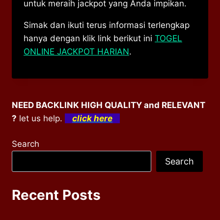
untuk meraih jackpot yang Anda impikan.
Simak dan ikuti terus informasi terlengkap
hanya dengan klik link berikut ini
TOGEL
ONLINE JACKPOT HARIAN
.
NEED BACKLINK HIGH QUALITY and RELEVANT
?
let us help.
click here
Search
Search
Recent Posts