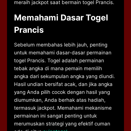
meraih jackpot saat bermain togel Prancis.
Memahami Dasar Togel
Prancis
Sebelum membahas lebih jauh, penting
untuk memahami dasar-dasar permainan
togel Prancis. Togel adalah permainan
tebak angka di mana pemain memilih
angka dari sekumpulan angka yang diundi.
Hasil undian bersifat acak, dan jika angka
yang Anda pilih cocok dengan hasil yang
diumumkan, Anda berhak atas hadiah,
termasuk jackpot. Memahami mekanisme
permainan ini sangat penting untuk
merumuskan strategi yang efektif cuman