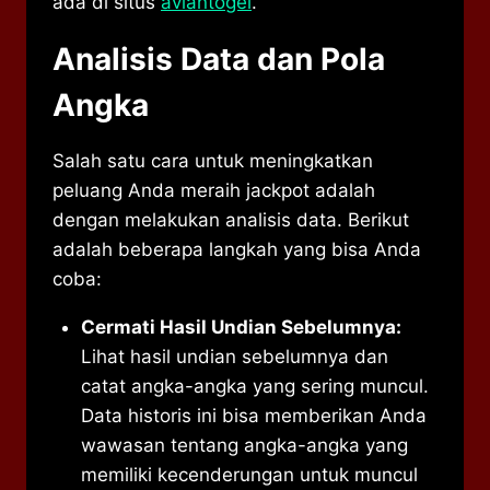
ada di situs
aviantogel
.
Analisis Data dan Pola
Angka
Salah satu cara untuk meningkatkan
peluang Anda meraih jackpot adalah
dengan melakukan analisis data. Berikut
adalah beberapa langkah yang bisa Anda
coba:
Cermati Hasil Undian Sebelumnya:
Lihat hasil undian sebelumnya dan
catat angka-angka yang sering muncul.
Data historis ini bisa memberikan Anda
wawasan tentang angka-angka yang
memiliki kecenderungan untuk muncul