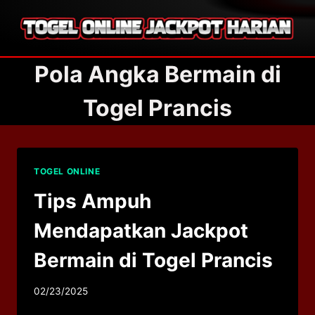
Skip
to
content
Pola Angka Bermain di
Togel Prancis
TOGEL ONLINE
Tips Ampuh
Mendapatkan Jackpot
Bermain di Togel Prancis
02/23/2025