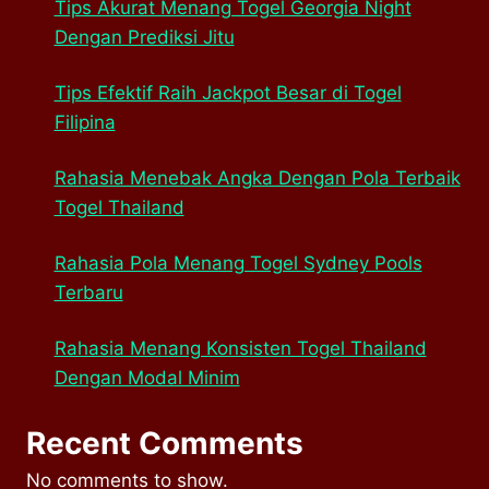
Tips Akurat Menang Togel Georgia Night
Dengan Prediksi Jitu
Tips Efektif Raih Jackpot Besar di Togel
Filipina
Rahasia Menebak Angka Dengan Pola Terbaik
Togel Thailand
Rahasia Pola Menang Togel Sydney Pools
Terbaru
Rahasia Menang Konsisten Togel Thailand
Dengan Modal Minim
Recent Comments
No comments to show.