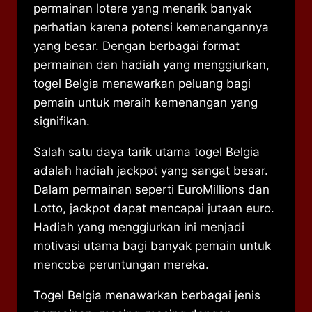
permainan lotere yang menarik banyak
perhatian karena potensi kemenangannya
yang besar. Dengan berbagai format
permainan dan hadiah yang menggiurkan,
togel Belgia menawarkan peluang bagi
pemain untuk meraih kemenangan yang
signifikan.
Salah satu daya tarik utama togel Belgia
adalah hadiah jackpot yang sangat besar.
Dalam permainan seperti EuroMillions dan
Lotto, jackpot dapat mencapai jutaan euro.
Hadiah yang menggiurkan ini menjadi
motivasi utama bagi banyak pemain untuk
mencoba peruntungan mereka.
Togel Belgia menawarkan berbagai jenis