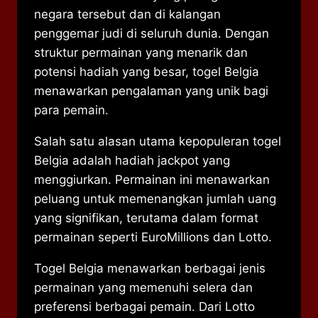
negara tersebut dan di kalangan
penggemar judi di seluruh dunia. Dengan
struktur permainan yang menarik dan
potensi hadiah yang besar, togel Belgia
menawarkan pengalaman yang unik bagi
para pemain.
Salah satu alasan utama kepopuleran togel
Belgia adalah hadiah jackpot yang
menggiurkan. Permainan ini menawarkan
peluang untuk memenangkan jumlah uang
yang signifikan, terutama dalam format
permainan seperti EuroMillions dan Lotto.
Togel Belgia menawarkan berbagai jenis
permainan yang memenuhi selera dan
preferensi berbagai pemain. Dari Lotto