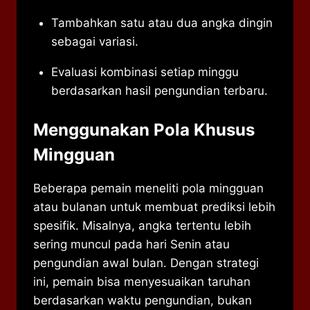
Tambahkan satu atau dua angka dingin
sebagai variasi.
Evaluasi kombinasi setiap minggu
berdasarkan hasil pengundian terbaru.
Menggunakan Pola Khusus
Mingguan
Beberapa pemain meneliti pola mingguan
atau bulanan untuk membuat prediksi lebih
spesifik. Misalnya, angka tertentu lebih
sering muncul pada hari Senin atau
pengundian awal bulan. Dengan strategi
ini, pemain bisa menyesuaikan taruhan
berdasarkan waktu pengundian, bukan