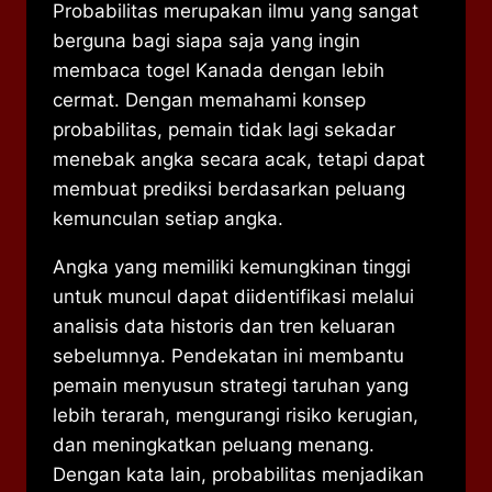
Probabilitas merupakan ilmu yang sangat
berguna bagi siapa saja yang ingin
membaca togel Kanada dengan lebih
cermat. Dengan memahami konsep
probabilitas, pemain tidak lagi sekadar
menebak angka secara acak, tetapi dapat
membuat prediksi berdasarkan peluang
kemunculan setiap angka.
Angka yang memiliki kemungkinan tinggi
untuk muncul dapat diidentifikasi melalui
analisis data historis dan tren keluaran
sebelumnya. Pendekatan ini membantu
pemain menyusun strategi taruhan yang
lebih terarah, mengurangi risiko kerugian,
dan meningkatkan peluang menang.
Dengan kata lain, probabilitas menjadikan