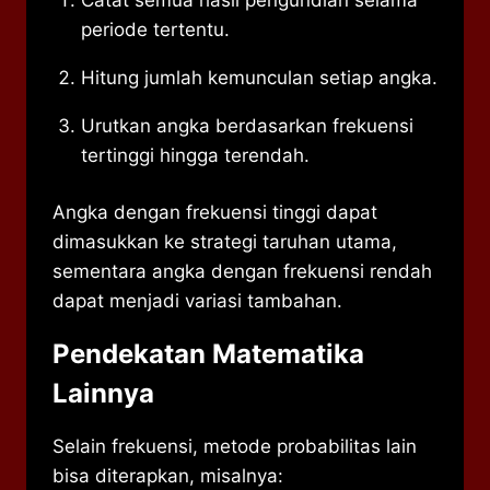
periode tertentu.
Hitung jumlah kemunculan setiap angka.
Urutkan angka berdasarkan frekuensi
tertinggi hingga terendah.
Angka dengan frekuensi tinggi dapat
dimasukkan ke strategi taruhan utama,
sementara angka dengan frekuensi rendah
dapat menjadi variasi tambahan.
Pendekatan Matematika
Lainnya
Selain frekuensi, metode probabilitas lain
bisa diterapkan, misalnya: