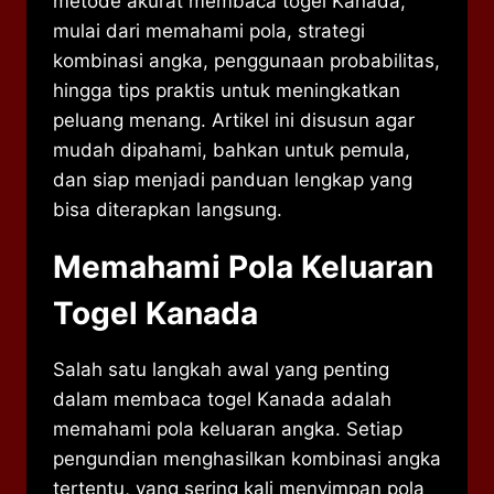
metode akurat membaca togel Kanada,
mulai dari memahami pola, strategi
kombinasi angka, penggunaan probabilitas,
hingga tips praktis untuk meningkatkan
peluang menang. Artikel ini disusun agar
mudah dipahami, bahkan untuk pemula,
dan siap menjadi panduan lengkap yang
bisa diterapkan langsung.
Memahami Pola Keluaran
Togel Kanada
Salah satu langkah awal yang penting
dalam membaca togel Kanada adalah
memahami pola keluaran angka. Setiap
pengundian menghasilkan kombinasi angka
tertentu, yang sering kali menyimpan pola