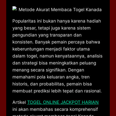
Popularitas ini bukan hanya karena hadiah
yang besar, tetapi juga karena sistem
pengundian yang transparan dan
konsisten. Banyak pemain percaya bahwa
keberuntungan menjadi faktor utama
dalam togel, namun kenyataannya, analisis
dan strategi bisa meningkatkan peluang
menang secara signifikan. Dengan
memahami pola keluaran angka, tren
historis, dan probabilitas, pemain bisa
membuat prediksi lebih tepat dan rasional.
Artikel
TOGEL ONLINE JACKPOT HARIAN
ini akan membahas secara komprehensif