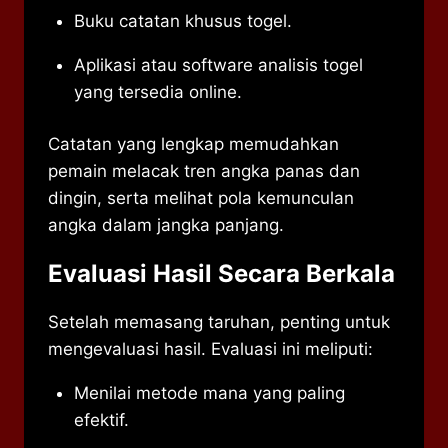
Buku catatan khusus togel.
Aplikasi atau software analisis togel
yang tersedia online.
Catatan yang lengkap memudahkan
pemain melacak tren angka panas dan
dingin, serta melihat pola kemunculan
angka dalam jangka panjang.
Evaluasi Hasil Secara Berkala
Setelah memasang taruhan, penting untuk
mengevaluasi hasil. Evaluasi ini meliputi:
Menilai metode mana yang paling
efektif.