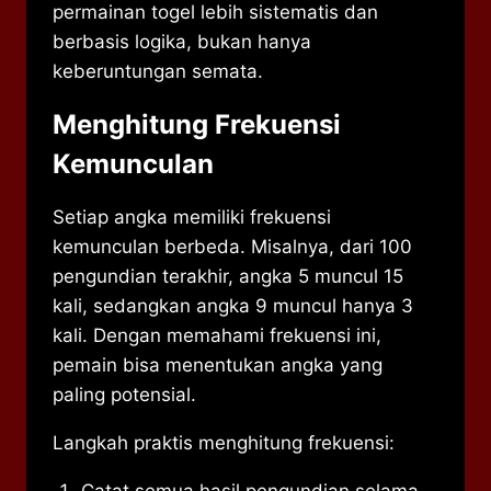
permainan togel lebih sistematis dan
berbasis logika, bukan hanya
keberuntungan semata.
Menghitung Frekuensi
Kemunculan
Setiap angka memiliki frekuensi
kemunculan berbeda. Misalnya, dari 100
pengundian terakhir, angka 5 muncul 15
kali, sedangkan angka 9 muncul hanya 3
kali. Dengan memahami frekuensi ini,
pemain bisa menentukan angka yang
paling potensial.
Langkah praktis menghitung frekuensi:
Catat semua hasil pengundian selama