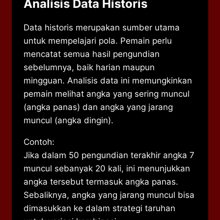
Analisis Data Historis
Data historis merupakan sumber utama
untuk mempelajari pola. Pemain perlu
mencatat semua hasil pengundian
sebelumnya, baik harian maupun
mingguan. Analisis data ini memungkinkan
pemain melihat angka yang sering muncul
(angka panas) dan angka yang jarang
muncul (angka dingin).
Contoh:
Jika dalam 50 pengundian terakhir angka 7
muncul sebanyak 20 kali, ini menunjukkan
angka tersebut termasuk angka panas.
Sebaliknya, angka yang jarang muncul bisa
dimasukkan ke dalam strategi taruhan