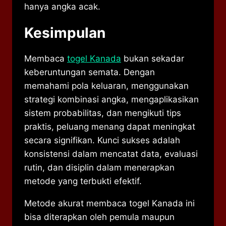
hanya angka acak.
Kesimpulan
Membaca
togel Kanada
bukan sekadar
keberuntungan semata. Dengan
memahami pola keluaran, menggunakan
strategi kombinasi angka, mengaplikasikan
sistem probabilitas, dan mengikuti tips
praktis, peluang menang dapat meningkat
secara signifikan. Kunci sukses adalah
konsistensi dalam mencatat data, evaluasi
rutin, dan disiplin dalam menerapkan
metode yang terbukti efektif.
Metode akurat membaca togel Kanada ini
bisa diterapkan oleh pemula maupun