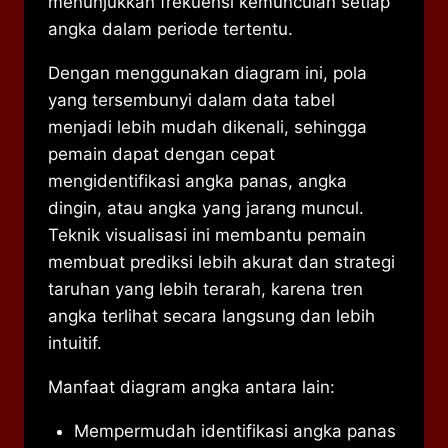
menunjukkan frekuensi kemunculan setiap
angka dalam periode tertentu.
Dengan menggunakan diagram ini, pola
yang tersembunyi dalam data tabel
menjadi lebih mudah dikenali, sehingga
pemain dapat dengan cepat
mengidentifikasi angka panas, angka
dingin, atau angka yang jarang muncul.
Teknik visualisasi ini membantu pemain
membuat prediksi lebih akurat dan strategi
taruhan yang lebih terarah, karena tren
angka terlihat secara langsung dan lebih
intuitif.
Manfaat diagram angka antara lain:
Mempermudah identifikasi angka panas