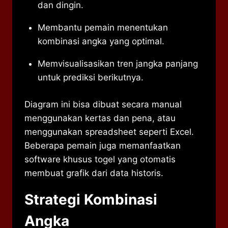
dan dingin.
Membantu pemain menentukan
kombinasi angka yang optimal.
Memvisualisasikan tren jangka panjang
untuk prediksi berikutnya.
Diagram ini bisa dibuat secara manual
menggunakan kertas dan pena, atau
menggunakan spreadsheet seperti Excel.
Beberapa pemain juga memanfaatkan
software khusus togel yang otomatis
membuat grafik dari data historis.
Strategi Kombinasi
Angka