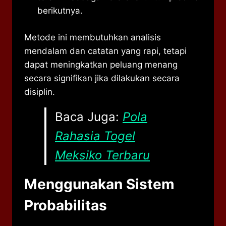
berikutnya.
Metode ini membutuhkan analisis
mendalam dan catatan yang rapi, tetapi
dapat meningkatkan peluang menang
secara signifikan jika dilakukan secara
disiplin.
Baca Juga:
Pola
Rahasia Togel
Meksiko Terbaru
Menggunakan Sistem
Probabilitas