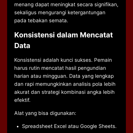
menang dapat meningkat secara signifikan,
sekaligus mengurangi ketergantungan
pada tebakan semata.
Konsistensi dalam Mencatat
Data
Konsistensi adalah kunci sukses. Pemain
harus rutin mencatat hasil pengundian
harian atau mingguan. Data yang lengkap
dan rapi memungkinkan analisis pola lebih
akurat dan strategi kombinasi angka lebih
efektif.
Alat yang bisa digunakan:
Spreadsheet Excel atau Google Sheets.