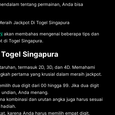
mendalam tentang permainan, Anda bisa
N
akan membahas mengenai beberapa tips dan
 di Togel Singapura.
 Togel Singapura
 taruhan, termasuk 2D, 3D, dan 4D. Memahami
ngkah pertama yang krusial dalam meraih jackpot.
ilih dua digit dari 00 hingga 99. Jika dua digit
l undian, Anda menang.
mana kombinasi dan urutan angka juga harus sesuai
hadiah.
t, karena Anda harus memilih empat digit.