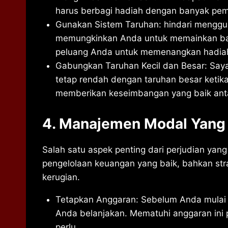
harus berbagi hadiah dengan banyak pem
Gunakan Sistem Taruhan: hindari menggun
memungkinkan Anda untuk memainkan bany
peluang Anda untuk memenangkan hadiah 
Gabungkan Taruhan Kecil dan Besar: Say
tetap rendah dengan taruhan besar ketika 
memberikan keseimbangan yang baik antar
4. Manajemen Modal Yang 
Salah satu aspek penting dari perjudian ya
pengelolaan keuangan yang baik, bahkan stra
kerugian.
Tetapkan Anggaran: Sebelum Anda mulai
Anda belanjakan. Mematuhi anggaran ini 
perlu.