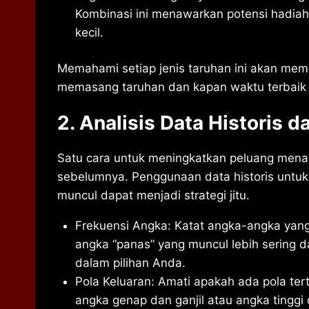
Kombinasi ini menawarkan potensi hadiah
kecil.
Memahami setiap jenis taruhan ini akan m
memasang taruhan dan kapan waktu terbaik
2. Analisis Data Historis da
Satu cara untuk meningkatkan peluang menan
sebelumnya. Penggunaan data historis untuk 
muncul dapat menjadi strategi jitu.
Frekuensi Angka: Katat angka-angka yang
angka “panas” yang muncul lebih sering 
dalam pilihan Anda.
Pola Keluaran: Amati apakah ada pola ter
angka genap dan ganjil atau angka tingg