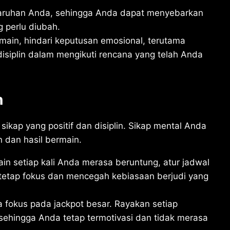
taruhan Anda, sehingga Anda dapat menyebarkan
g perlu diubah.
main, hindari keputusan emosional, terutama
disiplin dalam mengikuti rencana yang telah Anda
n
kap yang positif dan disiplin. Sikap mental Anda
dan hasil bermain.
in setiap kali Anda merasa beruntung, atur jadwal
tetap fokus dan mencegah kebiasaan berjudi yang
fokus pada jackpot besar. Rayakan setiap
sehingga Anda tetap termotivasi dan tidak merasa