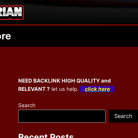
ore
NEED BACKLINK HIGH QUALITY and
RELEVANT ?
let us help.
click here
Search
Search
Recent Posts