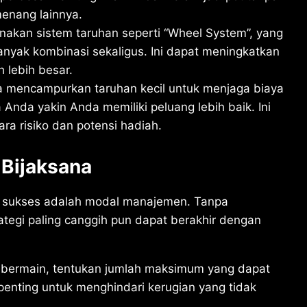
enang lainnya.
akan sistem taruhan seperti “Wheel System”, yang
ak kombinasi sekaligus. Ini dapat meningkatkan
lebih besar.
a mencampurkan taruhan kecil untuk menjaga biaya
Anda yakin Anda memiliki peluang lebih baik. Ini
a risiko dan potensi hadiah.
Bijaksana
ng sukses adalah modal manajemen. Tanpa
tegi paling canggih pun dapat berakhir dengan
 bermain, tentukan jumlah maksimum yang dapat
penting untuk menghindari kerugian yang tidak