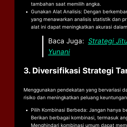
tambahan saat memilih angka.
Gunakan Alat Analisis: Dengan berkemban
yang menawarkan analisis statistik dan p
alat ini dapat meningkatkan akurasi dala
Baca Juga:
Strategi Ji
Yunani
3. Diversifikasi Strategi T
Menggunakan pendekatan yang bervariasi d
risiko dan meningkatkan peluang keuntungan
Pilih Kombinasi Berbeda: Jangan hanya 
Berikan berbagai kombinasi, termasuk angk
Menghindari kombinasi umum dapat memp