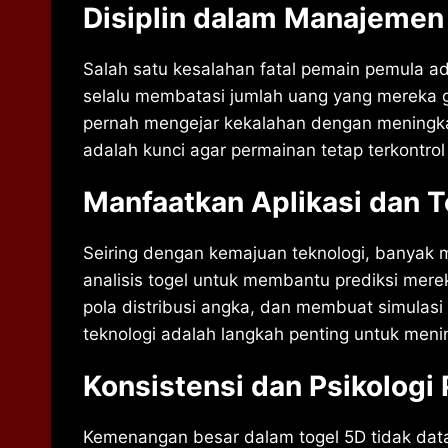
Disiplin dalam Manajemen
Salah satu kesalahan fatal pemain pemula a
selalu membatasi jumlah uang yang mereka g
pernah mengejar kekalahan dengan meningkatk
adalah kunci agar permainan tetap terkontro
Manfaatkan Aplikasi dan T
Seiring dengan kemajuan teknologi, banyak m
analisis togel untuk membantu prediksi merek
pola distribusi angka, dan membuat simulasi
teknologi adalah langkah penting untuk menin
Konsistensi dan Psikologi
Kemenangan besar dalam togel 5D tidak dat