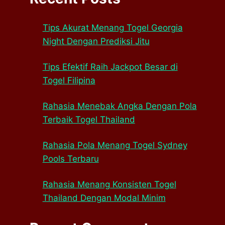
Tips Akurat Menang Togel Georgia
Night Dengan Prediksi Jitu
Tips Efektif Raih Jackpot Besar di
Togel Filipina
Rahasia Menebak Angka Dengan Pola
Terbaik Togel Thailand
Rahasia Pola Menang Togel Sydney
Pools Terbaru
Rahasia Menang Konsisten Togel
Thailand Dengan Modal Minim