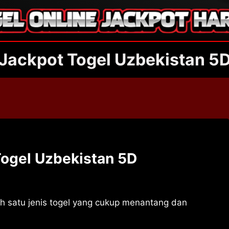
Jackpot Togel Uzbekistan 5
 Togel Uzbekistan 5D
h satu jenis togel yang cukup menantang dan