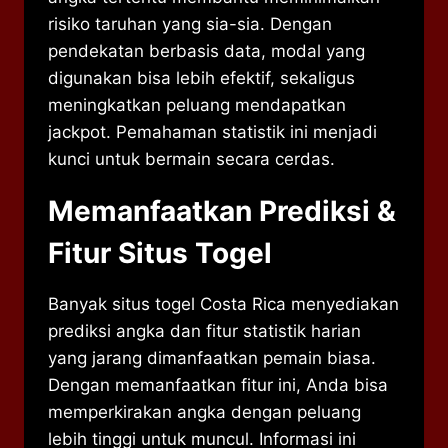
risiko taruhan yang sia-sia. Dengan
pendekatan berbasis data, modal yang
digunakan bisa lebih efektif, sekaligus
meningkatkan peluang mendapatkan
jackpot. Pemahaman statistik ini menjadi
kunci untuk bermain secara cerdas.
Memanfaatkan Prediksi &
Fitur Situs Togel
Banyak situs togel Costa Rica menyediakan
prediksi angka dan fitur statistik harian
yang jarang dimanfaatkan pemain biasa.
Dengan memanfaatkan fitur ini, Anda bisa
memperkirakan angka dengan peluang
lebih tinggi untuk muncul. Informasi ini