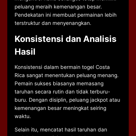
peluang meraih kemenangan besar.
Pendekatan ini membuat permainan lebih
terstruktur dan menyenangkan.
Konsistensi dan Analisis
Hasil
Konsistensi dalam bermain togel Costa
Rica sangat menentukan peluang menang.
Pemain sukses biasanya memasang
taruhan secara rutin dan tidak terburu-
buru. Dengan disiplin, peluang jackpot atau
kemenangan besar meningkat seiring
waktu.
Selain itu, mencatat hasil taruhan dan