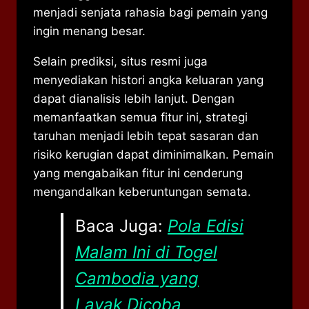
menjadi senjata rahasia bagi pemain yang
ingin menang besar.
Selain prediksi, situs resmi juga
menyediakan histori angka keluaran yang
dapat dianalisis lebih lanjut. Dengan
memanfaatkan semua fitur ini, strategi
taruhan menjadi lebih tepat sasaran dan
risiko kerugian dapat diminimalkan. Pemain
yang mengabaikan fitur ini cenderung
mengandalkan keberuntungan semata.
Baca Juga:
Pola Edisi
Malam Ini di Togel
Cambodia yang
Layak Dicoba