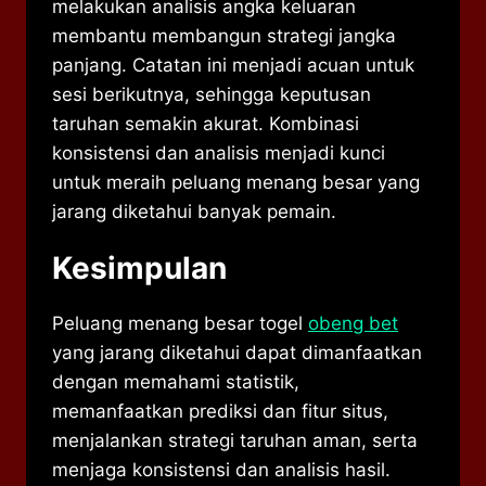
melakukan analisis angka keluaran
membantu membangun strategi jangka
panjang. Catatan ini menjadi acuan untuk
sesi berikutnya, sehingga keputusan
taruhan semakin akurat. Kombinasi
konsistensi dan analisis menjadi kunci
untuk meraih peluang menang besar yang
jarang diketahui banyak pemain.
Kesimpulan
Peluang menang besar togel
obeng bet
yang jarang diketahui dapat dimanfaatkan
dengan memahami statistik,
memanfaatkan prediksi dan fitur situs,
menjalankan strategi taruhan aman, serta
menjaga konsistensi dan analisis hasil.