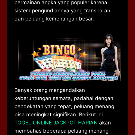
permainan angka yang populer karena
sistem pengundiannya yang transparan
dan peluang kemenangan besar.
Banyak orang mengandalkan
keberuntungan semata, padahal dengan
pendekatan yang tepat, peluang menang
bisa meningkat signifikan. Berikut ini
TOGEL ONLINE JACKPOT HARIAN
akan
membahas beberapa peluang menang