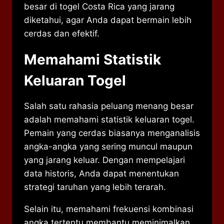
besar di togel Costa Rica yang jarang
diketahui, agar Anda dapat bermain lebih
cerdas dan efektif.
Memahami Statistik
Keluaran Togel
Salah satu rahasia peluang menang besar
adalah memahami statistik keluaran togel.
Pemain yang cerdas biasanya menganalisis
angka-angka yang sering muncul maupun
yang jarang keluar. Dengan mempelajari
data historis, Anda dapat menentukan
strategi taruhan yang lebih terarah.
Selain itu, memahami frekuensi kombinasi
angka tertentu membantu meminimalkan