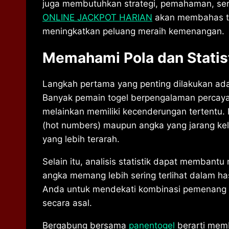
juga membutuhkan strategi, pemahaman, sert
ONLINE JACKPOT HARIAN
akan membahas tr
meningkatkan peluang meraih kemenangan.
Memahami Pola dan Statis
Langkah pertama yang penting dilakukan ada
Banyak pemain togel berpengalaman percaya
melainkan memiliki kecenderungan tertentu
(hot numbers) maupun angka yang jarang kel
yang lebih terarah.
Selain itu, analisis statistik dapat membant
angka memang lebih sering terlihat dalam h
Anda untuk mendekati kombinasi pemenang a
secara asal.
Bergabung bersama
panentogel
berarti memb