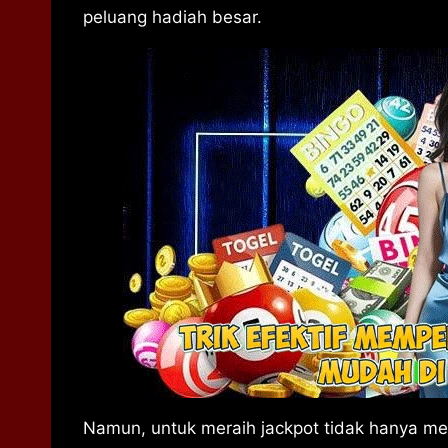
peluang hadiah besar.
Namun, untuk meraih jackpot tidak hanya m