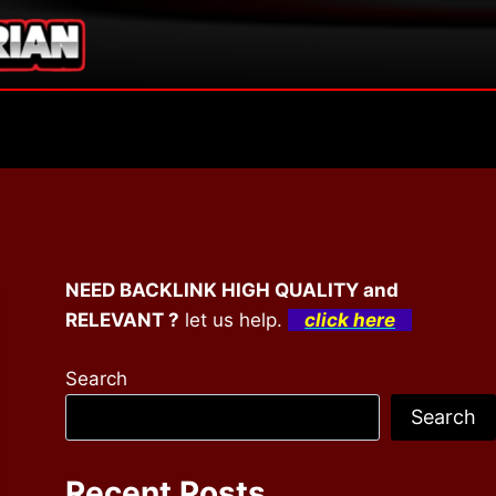
NEED BACKLINK HIGH QUALITY and
RELEVANT ?
let us help.
click here
Search
Search
Recent Posts