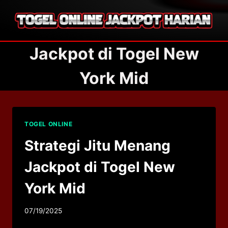
Skip
to
content
Jackpot di Togel New
York Mid
TOGEL ONLINE
Strategi Jitu Menang
Jackpot di Togel New
York Mid
07/19/2025