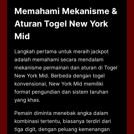
Memahami Mekanisme &
Aturan Togel New York
Mid
Langkah pertama untuk meraih jackpot
adalah memahami secara mendalam
mekanisme permainan dan aturan di Togel
New York Mid. Berbeda dengan togel
konvensional, New York Mid memiliki
format pengundian dan sistem taruhan
yang khas.
Pemain diminta menebak angka dalam
kombinasi tertentu, biasanya terdiri dari
tiga digit, dengan peluang kemenangan