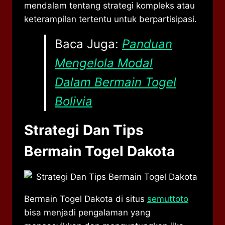
mendalam tentang strategi kompleks atau
keterampilan tertentu untuk berpartisipasi.
Baca Juga:
Panduan
Mengelola Modal
Dalam Bermain Togel
Bolivia
Strategi Dan Tips
Bermain Togel Dakota
Bermain Togel Dakota di situs
semuttoto
bisa menjadi pengalaman yang