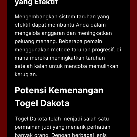
yang Efektif
Mengembangkan sistem taruhan yang
efektif dapat membantu Anda dalam
mengelola anggaran dan meningkatkan
peluang menang. Beberapa pemain
menggunakan metode taruhan progresif, di
mana mereka meningkatkan taruhan
setelah kalah untuk mencoba memulihkan
kerugian.
Potensi Kemenangan
Togel Dakota
Togel Dakota telah menjadi salah satu
permainan judi yang menarik perhatian
banyak orang. Dengan berbagai jenis