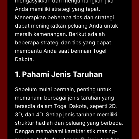
mengasyikkan dan menguntungkan jika
Anda memiliki strategi yang tepat.
Menerapkan beberapa tips dan strategi
dapat meningkatkan peluang Anda untuk
meraih kemenangan. Berikut adalah
beberapa strategi dan tips yang dapat
membantu Anda saat bermain Togel
Dakota.
1. Pahami Jenis Taruhan
Sebelum mulai bermain, penting untuk
memahami berbagai jenis taruhan yang
tersedia dalam Togel Dakota, seperti 2D,
3D, dan 4D. Setiap jenis taruhan memiliki
struktur hadiah dan peluang yang berbeda.
Dengan memahami karakteristik masing-