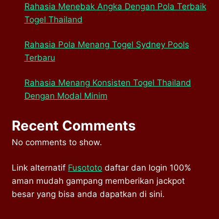
Rahasia Menebak Angka Dengan Pola Terbaik
Togel Thailand
Rahasia Pola Menang Togel Sydney Pools
Terbaru
Rahasia Menang Konsisten Togel Thailand
Dengan Modal Minim
Recent Comments
No comments to show.
Link alternatif
Fusototo
daftar dan login 100%
aman mudah gampang memberikan jackpot
besar yang bisa anda dapatkan di sini.