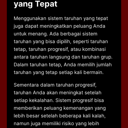
yang Tepat
Menggunakan sistem taruhan yang tepat
juga dapat meningkatkan peluang Anda
untuk menang. Ada berbagai sistem
taruhan yang bisa dipilih, seperti taruhan
tetap, taruhan progresif, atau kombinasi
antara taruhan langsung dan taruhan grup.
Dalam taruhan tetap, Anda memilih jumlah
taruhan yang tetap setiap kali bermain.
Sementara dalam taruhan progresif,
taruhan Anda akan meningkat setelah
setiap kekalahan. Sistem progresif bisa
memberikan peluang kemenangan yang
lebih besar setelah beberapa kali kalah,
namun juga memiliki risiko yang lebih