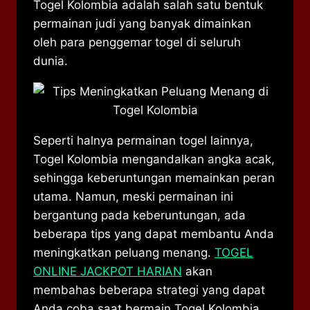
Togel Kolombia adalah salah satu bentuk
permainan judi yang banyak dimainkan
oleh para penggemar togel di seluruh
dunia.
Seperti halnya permainan togel lainnya,
Togel Kolombia mengandalkan angka acak,
sehingga keberuntungan memainkan peran
utama. Namun, meski permainan ini
bergantung pada keberuntungan, ada
beberapa tips yang dapat membantu Anda
meningkatkan peluang menang.
TOGEL
ONLINE JACKPOT HARIAN
akan
membahas beberapa strategi yang dapat
Anda coba saat bermain Togel Kolombia.