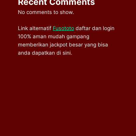
Recent Comments
No comments to show.
Link alternatif
Fusototo
daftar dan login
100% aman mudah gampang
memberikan jackpot besar yang bisa
anda dapatkan di sini.