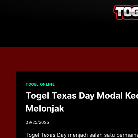
Skip
to
content
TOGEL ONLINE
Togel Texas Day Modal Kec
Melonjak
09/25/2025
Togel Texas Day menjadi salah satu permain