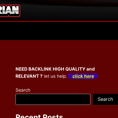
NEED BACKLINK HIGH QUALITY and
RELEVANT ?
let us help.
click here
Search
Search
Recent Posts