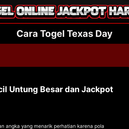
Cara Togel Texas Day
il Untung Besar dan Jackpot
an angka yang menarik perhatian karena pola