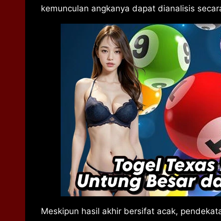
kemunculan angkanya dapat dianalisis secara
Meskipun hasil akhir bersifat acak, pendeka