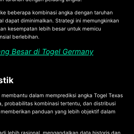
n ke beberapa kombinasi angka dengan taruhan
dal dapat diminimalkan. Strategi ini memungkinkan
kan kesempatan lebih besar untuk memicu
sial berlebihan.
ang Besar di Togel Germany
stik
gat membantu dalam memprediksi angka Togel Texas
probabilitas kombinasi tertentu, dan distribusi
 memberikan panduan yang lebih objektif dalam
i lebih rasional, mengandalkan data historis dan