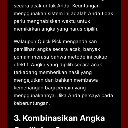
secara acak untuk Anda. Keuntungan
menggunakan sistem ini adalah Anda tidak
perlu menghabiskan waktu untuk
memikirkan angka yang harus dipilih.
Walaupun Quick Pick mengandalkan
pemilihan angka secara acak, banyak
pemain merasa bahwa metode ini cukup
efektif. Angka yang dipilih secara acak
terkadang memberikan hasil yang
mengejutkan dan bahkan membawa
kemenangan bagi pemain yang
menggunakannya. Jika Anda percaya pada
keberuntungan.
3. Kombinasikan Angka