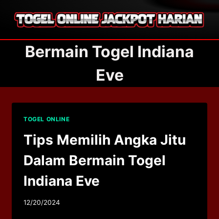
Skip
to
content
Bermain Togel Indiana
Eve
TOGEL ONLINE
Tips Memilih Angka Jitu
Dalam Bermain Togel
Indiana Eve
12/20/2024