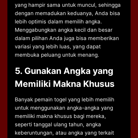
yang hampir sama untuk muncul, sehingga
dengan memadukan keduanya, Anda bisa
lebih optimis dalam memilih angka.
Menggabungkan angka kecil dan besar
dalam pilihan Anda juga bisa memberikan
variasi yang lebih luas, yang dapat
membuka peluang untuk menang.
5. Gunakan Angka yang
Memiliki Makna Khusus
Banyak pemain togel yang lebih memilih
untuk menggunakan angka-angka yang
memiliki makna khusus bagi mereka,
seperti tanggal ulang tahun, angka
keberuntungan, atau angka yang terkait