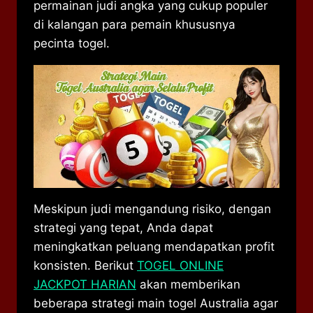
permainan judi angka yang cukup populer
di kalangan para pemain khususnya
pecinta togel.
Meskipun judi mengandung risiko, dengan
strategi yang tepat, Anda dapat
meningkatkan peluang mendapatkan profit
konsisten. Berikut
TOGEL ONLINE
JACKPOT HARIAN
akan memberikan
beberapa strategi main togel Australia agar