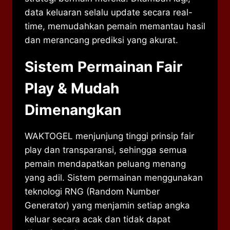
data keluaran selalu update secara real-
time, memudahkan pemain memantau hasil
dan merancang prediksi yang akurat.
Sistem Permainan Fair
Play & Mudah
Dimenangkan
WAKTOGEL menjunjung tinggi prinsip fair
play dan transparansi, sehingga semua
pemain mendapatkan peluang menang
yang adil. Sistem permainan menggunakan
teknologi RNG (Random Number
Generator) yang menjamin setiap angka
keluar secara acak dan tidak dapat