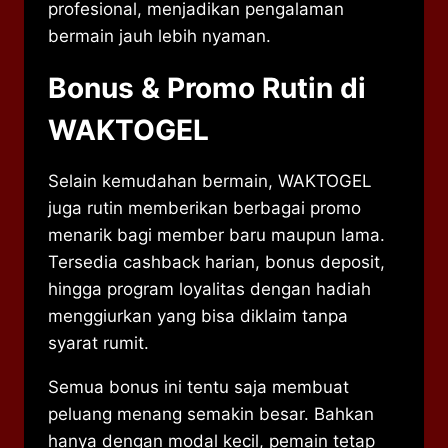
profesional, menjadikan pengalaman
bermain jauh lebih nyaman.
Bonus & Promo Rutin di
WAKTOGEL
Selain kemudahan bermain, WAKTOGEL
juga rutin memberikan berbagai promo
menarik bagi member baru maupun lama.
Tersedia cashback harian, bonus deposit,
hingga program loyalitas dengan hadiah
menggiurkan yang bisa diklaim tanpa
syarat rumit.
Semua bonus ini tentu saja membuat
peluang menang semakin besar. Bahkan
hanya dengan modal kecil, pemain tetap