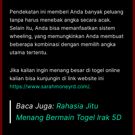
Pendekatan ini memberi Anda banyak peluang
tanpa harus menebak angka secara acak.
Selain itu, Anda bisa memanfaatkan sistem
wheeling, yang memungkinkan Anda membuat
beberapa kombinasi dengan memilih angka
utama tertentu.
Jika kalian ingin menang besar di togel online
kalian bisa kunjungin di link website ini
https://www.sarahmoneyrd.com/
.
Baca Juga:
Rahasia Jitu
Menang Bermain Togel Irak 5D