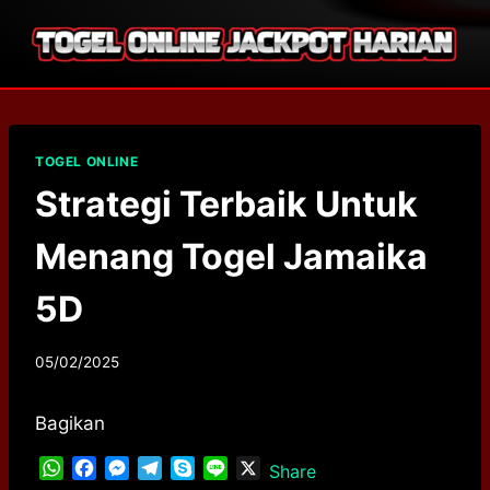
Skip
to
content
TOGEL ONLINE
Strategi Terbaik Untuk
Menang Togel Jamaika
5D
05/02/2025
Bagikan
W
F
M
T
S
L
X
Share