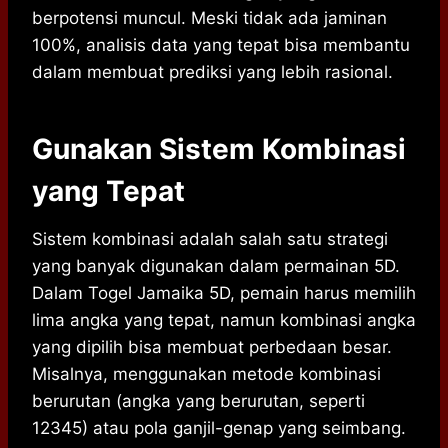
berpotensi muncul. Meski tidak ada jaminan
100%, analisis data yang tepat bisa membantu
dalam membuat prediksi yang lebih rasional.
Gunakan Sistem Kombinasi
yang Tepat
Sistem kombinasi adalah salah satu strategi
yang banyak digunakan dalam permainan 5D.
Dalam Togel Jamaika 5D, pemain harus memilih
lima angka yang tepat, namun kombinasi angka
yang dipilih bisa membuat perbedaan besar.
Misalnya, menggunakan metode kombinasi
berurutan (angka yang berurutan, seperti
12345) atau pola ganjil-genap yang seimbang.