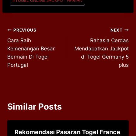
#
TOGEL ONLINE JACKPOT HARIAN
Post
PREVIOUS
NEXT
Cara Raih
Rahasia Cerdas
navigation
Kemenangan Besar
Mendapatkan Jackpot
Bermain Di Togel
di Togel Germany 5
Portugal
plus
Similar Posts
Rekomendasi Pasaran Togel France