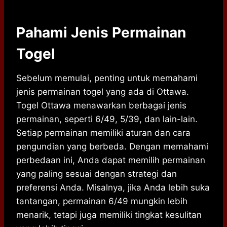
Pahami Jenis Permainan
Togel
Sebelum memulai, penting untuk memahami
jenis permainan togel yang ada di Ottawa.
Togel Ottawa menawarkan berbagai jenis
permainan, seperti 6/49, 5/39, dan lain-lain.
Setiap permainan memiliki aturan dan cara
pengundian yang berbeda. Dengan memahami
perbedaan ini, Anda dapat memilih permainan
yang paling sesuai dengan strategi dan
preferensi Anda. Misalnya, jika Anda lebih suka
tantangan, permainan 6/49 mungkin lebih
menarik, tetapi juga memiliki tingkat kesulitan