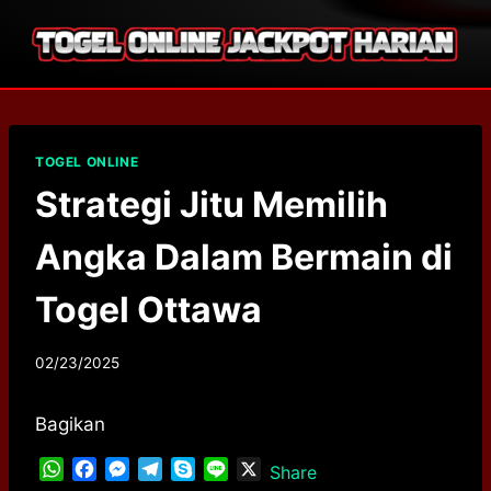
Skip
to
content
TOGEL ONLINE
Strategi Jitu Memilih
Angka Dalam Bermain di
Togel Ottawa
02/23/2025
Bagikan
W
F
M
T
S
L
X
Share