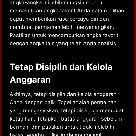
angka-angka ini lebih mungkin muncul,
memasukkan angka favorit Anda dalam pilihan
dapat memberikan rasa percaya diri dan
membuat permainan lebih menyenangkan.
Pastikan untuk mencampurkan angka favorit
dengan angka lain yang telah Anda analisis.
Tetap Disiplin dan Kelola
Anggaran
Akhirnya, tetap disiplin dan kelola anggaran
Anda dengan baik. Togel adalah permainan
yang mengasyikkan, tetapi bisa juga membuat
ketagihan. Tetapkan batas anggaran sebelum
bermain dan pastikan untuk tidak melebihi
batas tersebut. Jika Anda mengalami