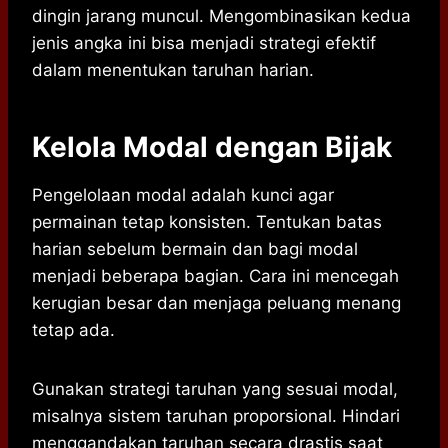
dingin jarang muncul. Mengombinasikan kedua
jenis angka ini bisa menjadi strategi efektif
dalam menentukan taruhan harian.
Kelola Modal dengan Bijak
Pengelolaan modal adalah kunci agar
permainan tetap konsisten. Tentukan batas
harian sebelum bermain dan bagi modal
menjadi beberapa bagian. Cara ini mencegah
kerugian besar dan menjaga peluang menang
tetap ada.
Gunakan strategi taruhan yang sesuai modal,
misalnya sistem taruhan proporsional. Hindari
menggandakan taruhan secara drastis saat