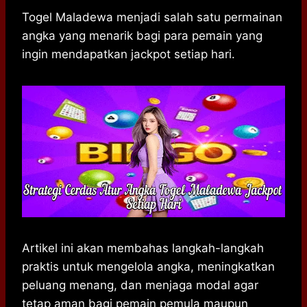
h
a
e
e
k
i
a
c
s
l
y
n
Togel Maladewa menjadi salah satu permainan
t
e
s
e
p
e
angka yang menarik bagi para pemain yang
s
b
e
g
e
ingin mendapatkan jackpot setiap hari.
A
o
n
r
p
o
g
a
p
k
e
m
r
Artikel ini akan membahas langkah-langkah
praktis untuk mengelola angka, meningkatkan
peluang menang, dan menjaga modal agar
tetap aman bagi pemain pemula maupun