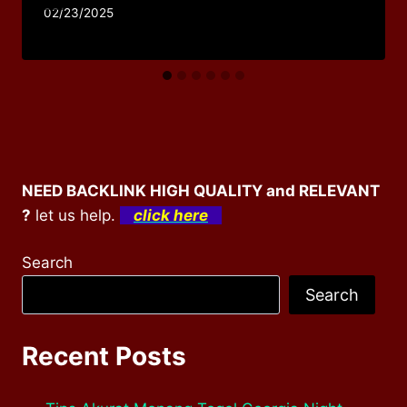
02/23/2025
NEED BACKLINK HIGH QUALITY and RELEVANT
?
let us help.
click here
Search
Search
Recent Posts