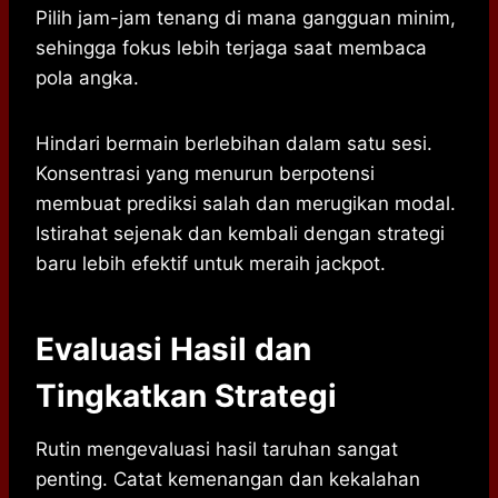
Pilih jam-jam tenang di mana gangguan minim,
sehingga fokus lebih terjaga saat membaca
pola angka.
Hindari bermain berlebihan dalam satu sesi.
Konsentrasi yang menurun berpotensi
membuat prediksi salah dan merugikan modal.
Istirahat sejenak dan kembali dengan strategi
baru lebih efektif untuk meraih jackpot.
Evaluasi Hasil dan
Tingkatkan Strategi
Rutin mengevaluasi hasil taruhan sangat
penting. Catat kemenangan dan kekalahan