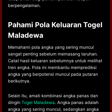
berpengalaman.
Pahami Pola Keluaran Togel
Maladewa
Memahami pola angka yang sering muncul
sangat penting sebelum memasang taruhan.
Catat hasil keluaran sebelumnya untuk melihat
tren angka. Pola ini membantu memprediksi
angka yang berpotensi muncul pada putaran
berikutnya.
Selain itu, amati kombinasi angka panas dan
dingin
Togel Maladewa
. Angka panas adalah
angka yang sering muncul, sedangkan angka