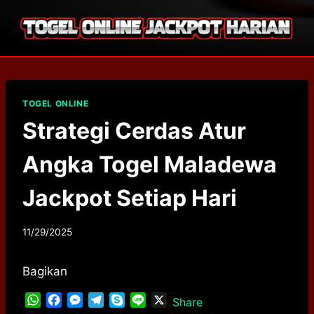
Skip
to
content
TOGEL ONLINE
Strategi Cerdas Atur
Angka Togel Maladewa
Jackpot Setiap Hari
11/29/2025
Bagikan
W
F
M
T
S
L
X
Share