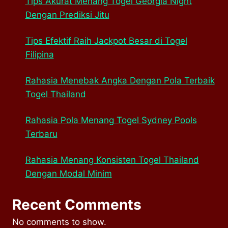
Tips Akurat Menang Togel Georgia Night
Dengan Prediksi Jitu
Tips Efektif Raih Jackpot Besar di Togel
Filipina
Rahasia Menebak Angka Dengan Pola Terbaik
Togel Thailand
Rahasia Pola Menang Togel Sydney Pools
Terbaru
Rahasia Menang Konsisten Togel Thailand
Dengan Modal Minim
Recent Comments
No comments to show.