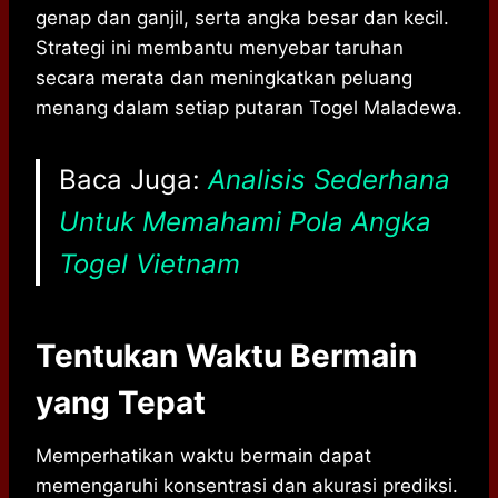
genap dan ganjil, serta angka besar dan kecil.
Strategi ini membantu menyebar taruhan
secara merata dan meningkatkan peluang
menang dalam setiap putaran Togel Maladewa.
Baca Juga:
Analisis Sederhana
Untuk Memahami Pola Angka
Togel Vietnam
Tentukan Waktu Bermain
yang Tepat
Memperhatikan waktu bermain dapat
memengaruhi konsentrasi dan akurasi prediksi.