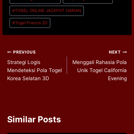
Tags:
#
TOGEL ONLINE JACKPOT HARIAN
#
Togel Prancis 2D
Post
PREVIOUS
NEXT
Strategi Logis
Menggali Rahasia Pola
navigation
Mendeteksi Pola Togel
Unik Togel California
Korea Selatan 3D
Evening
Similar Posts