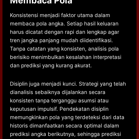
Membaca Pola
Konsistensi menjadi faktor utama dalam
membaca pola angka. Setiap hasil keluaran
harus dicatat dengan rapi dan lengkap agar
tren jangka panjang mudah diidentifikasi.
Tanpa catatan yang konsisten, analisis pola
berisiko menimbulkan kesalahan interpretasi
dan prediksi yang kurang akurat.
Disiplin juga menjadi kunci. Strategi yang telah
dianalisis sebaiknya dijalankan secara
konsisten tanpa terganggu asumsi atau
keputusan impulsif. Pendekatan disiplin
memungkinkan pola yang terdeteksi dari data
historis dimanfaatkan secara optimal dalam
prediksi angka berikutnya, sehingga prediksi