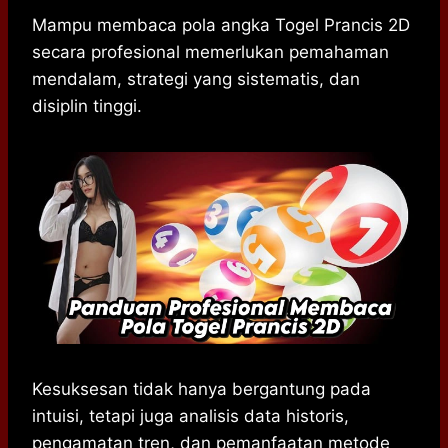
h
a
e
e
k
i
a
c
s
l
y
n
Mampu membaca pola angka Togel Prancis 2D
t
e
s
e
p
e
secara profesional memerlukan pemahaman
s
b
e
g
e
mendalam, strategi yang sistematis, dan
A
o
n
r
disiplin tinggi.
p
o
g
a
p
k
e
m
r
Kesuksesan tidak hanya bergantung pada
intuisi, tetapi juga analisis data historis,
pengamatan tren, dan pemanfaatan metode