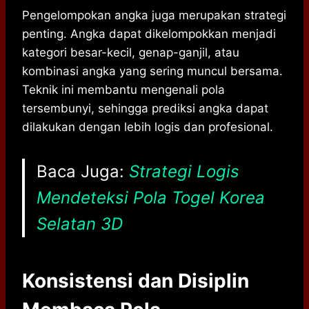
Pengelompokan angka juga merupakan strategi
penting. Angka dapat dikelompokkan menjadi
kategori besar-kecil, genap-ganjil, atau
kombinasi angka yang sering muncul bersama.
Teknik ini membantu mengenali pola
tersembunyi, sehingga prediksi angka dapat
dilakukan dengan lebih logis dan profesional.
Baca Juga:
Strategi Logis
Mendeteksi Pola Togel Korea
Selatan 3D
Konsistensi dan Disiplin