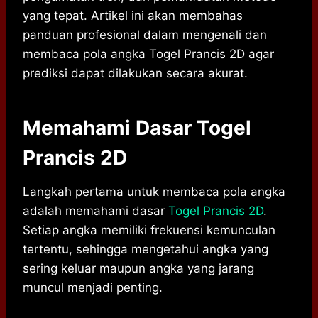
yang tepat. Artikel ini akan membahas
panduan profesional dalam mengenali dan
membaca pola angka Togel Prancis 2D agar
prediksi dapat dilakukan secara akurat.
Memahami Dasar Togel
Prancis 2D
Langkah pertama untuk membaca pola angka
adalah memahami dasar
Togel Prancis 2D
.
Setiap angka memiliki frekuensi kemunculan
tertentu, sehingga mengetahui angka yang
sering keluar maupun angka yang jarang
muncul menjadi penting.