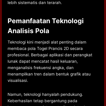
lebih sistematis dan terarah.
Pemanfaatan Teknologi
Analisis Pola
Teknologi kini menjadi alat penting dalam
membaca pola Togel Prancis 2D secara
profesional. Berbagai aplikasi dan perangkat
lunak dapat mencatat hasil keluaran,
menganalisis frekuensi angka, dan
menampilkan tren dalam bentuk grafik atau
visualisasi.
Namun, teknologi hanyalah pendukung.
Keberhasilan tetap bergantung pada