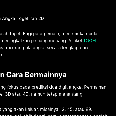
adalah togel. Bagi para pemain, menemukan pola
 meningkatkan peluang menang. Artikel
TOGEL
s bocoran pola angka secara lengkap dan
n.
an Cara Bermainnya
ang fokus pada prediksi dua digit angka. Permainan
gel 3D atau 4D, namun tetap menantang.
yang akan keluar, misalnya 12, 45, atau 89.