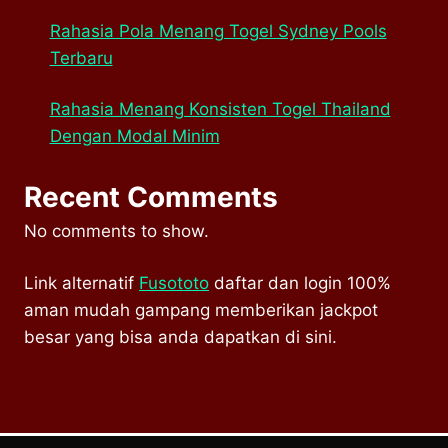
Rahasia Pola Menang Togel Sydney Pools
Terbaru
Rahasia Menang Konsisten Togel Thailand
Dengan Modal Minim
Recent Comments
No comments to show.
Link alternatif
Fusototo
daftar dan login 100%
aman mudah gampang memberikan jackpot
besar yang bisa anda dapatkan di sini.