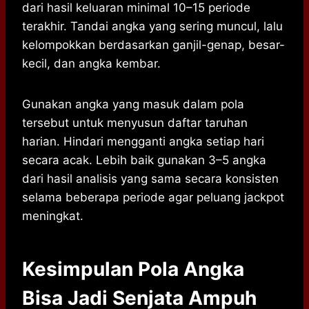
dari hasil keluaran minimal 10–15 periode
terakhir. Tandai angka yang sering muncul, lalu
kelompokkan berdasarkan ganjil-genap, besar-
kecil, dan angka kembar.
Gunakan angka yang masuk dalam pola
tersebut untuk menyusun daftar taruhan
harian. Hindari mengganti angka setiap hari
secara acak. Lebih baik gunakan 3–5 angka
dari hasil analisis yang sama secara konsisten
selama beberapa periode agar peluang jackpot
meningkat.
Kesimpulan Pola Angka
Bisa Jadi Senjata Ampuh