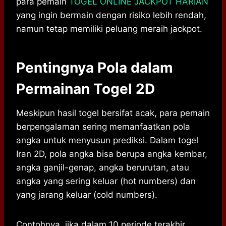
para pemain
TOGEL ONLINE JACKPOT HARIAN
yang ingin bermain dengan risiko lebih rendah,
namun tetap memiliki peluang meraih jackpot.
Pentingnya Pola dalam
Permainan Togel 2D
Meskipun hasil togel bersifat acak, para pemain
berpengalaman sering memanfaatkan pola
angka untuk menyusun prediksi. Dalam togel
Iran 2D, pola angka bisa berupa angka kembar,
angka ganjil-genap, angka berurutan, atau
angka yang sering keluar (hot numbers) dan
yang jarang keluar (cold numbers).
Contohnya, jika dalam 10 periode terakhir