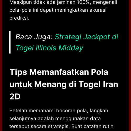
Meskipun tidak ada jaminan 100%, mengenali
pola-pola ini dapat meningkatkan akurasi
prediksi.
Baca Juga:
Strategi Jackpot di
Togel Illinois Midday
Tips Memanfaatkan Pola
untuk Menang di Togel Iran
2D
Setelah memahami bocoran pola, langkah
selanjutnya adalah menggunakan data
tersebut secara strategis. Buat catatan rutin