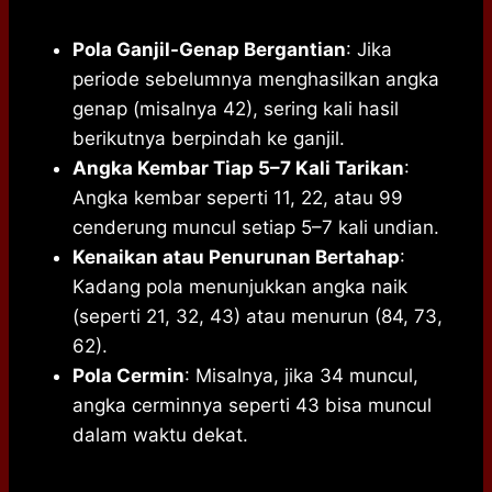
Pola Ganjil-Genap Bergantian
: Jika
periode sebelumnya menghasilkan angka
genap (misalnya 42), sering kali hasil
berikutnya berpindah ke ganjil.
Angka Kembar Tiap 5–7 Kali Tarikan
:
Angka kembar seperti 11, 22, atau 99
cenderung muncul setiap 5–7 kali undian.
Kenaikan atau Penurunan Bertahap
:
Kadang pola menunjukkan angka naik
(seperti 21, 32, 43) atau menurun (84, 73,
62).
Pola Cermin
: Misalnya, jika 34 muncul,
angka cerminnya seperti 43 bisa muncul
dalam waktu dekat.