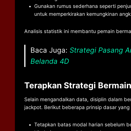
Gunakan rumus sederhana seperti penjum
untuk memperkirakan kemungkinan angka
Analisis statistik ini membantu pemain berma
Baca Juga:
Strategi Pasang 
Belanda 4D
Terapkan Strategi Bermain
Selain mengandalkan data, disiplin dalam be
jackpot. Berikut beberapa prinsip dasar yang
Tetapkan batas modal harian sebelum b