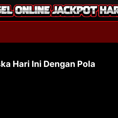
ka Hari Ini Dengan Pola