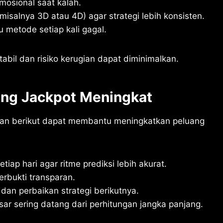
osional saat kalah.
misalnya 3D atau 4D) agar strategi lebih konsisten.
u metode setiap kali gagal.
abil dan risiko kerugian dapat diminimalkan.
ang Jackpot Meningkat
bahan berikut dapat membantu meningkatkan peluang
iap hari agar ritme prediksi lebih akurat.
erbukti transparan.
 dan perbaikan strategi berikutnya.
r sering datang dari perhitungan jangka panjang.