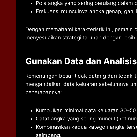
Pola angka yang sering berulang dalam p
Frekuensi munculnya angka genap, ganjil,
Dengan memahami karakteristik ini, pemain 
menyesuaikan strategi taruhan dengan lebih 
Gunakan Data dan Analisis 
Kemenangan besar tidak datang dari tebak-t
mengandalkan data keluaran sebelumnya unt
penerapannya:
Kumpulkan minimal data keluaran 30–50 p
Catat angka yang sering muncul (hot nu
Kombinasikan kedua kategori angka terse
seimbang.